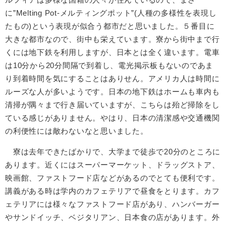
に”Melting Pot-メルティングポット”(⼈種の多様性を表現し
たもの)という表現が似合う都市だと思いました。５番⽬に
⼤きな都市なので、街中も栄えています。寮から街中まで⾏
くには地下鉄を利⽤しますが、⽇本とは全く違います。電⾞
は10分から20分間隔で到着し、電光掲⽰板もないのであま
り到着時間を気にすることはありせん。アメリカ⼈は時間に
ルーズな⼈が多いようです。⽇本の地下鉄はホームも⾞内も
清掃が隅々まで⾏き届いていますが、こちらは殆ど掃除をし
ている感じがありません。やはり、⽇本の清潔感や交通機関
の利便性には敵わないなと思いました。
寮は去年できたばかりで、⼤学まで徒歩で20分のところに
あります。近くにはスーパーマーケット、ドラッグストア、
映画館、ファストフード店などがあるのでとても便利です。
講義がある時は学内のカフェテリアで昼⾷をとります。カフ
ェテリアには様々なファストフード店があり、ハンバーガー
やサンドイッチ、ベジタリアン、⽇本⾷の店があります。外