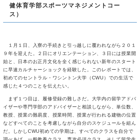
健体育学部スポーツマネジメントコー
ス）
１月１日、入寮の手続きと引っ越しに覆われながら２０１
９年を迎えた。２日にオリエンテーション、３日には授業開
始と、日本のお正月文化を全く感じられない新年のスタート
に早速カルチャーショックを経験した。このレポートでは、
初めてのセントラル・ワシントン大学（CWU）での生活で
感じた４つのことを伝えたい。
まず１つ目は、履修登録の難しさだ。大学内の留学アドバ
イザーや専門学部のアドバイザーと相談しながら、単位数、
教授、授業の難易度、授業時間、授業が行われる建物の位置
などすべてのことを考慮しながら自分のスケジュールを組ん
だ。しかしCWU初めての学期は、すべてのクラスを自分で
調べあげ、一般教養クラス、専攻必須クラス、そして留学生