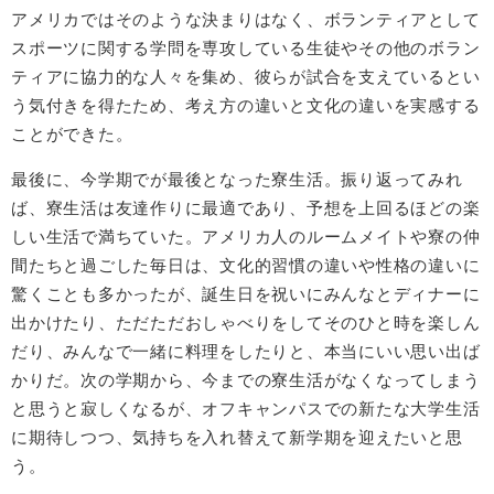
アメリカではそのような決まりはなく、ボランティアとして
スポーツに関する学問を専攻している生徒やその他のボラン
ティアに協力的な人々を集め、彼らが試合を支えているとい
う気付きを得たため、考え方の違いと文化の違いを実感する
ことができた。
最後に、今学期でが最後となった寮生活。振り返ってみれ
ば、寮生活は友達作りに最適であり、予想を上回るほどの楽
しい生活で満ちていた。アメリカ人のルームメイトや寮の仲
間たちと過ごした毎日は、文化的習慣の違いや性格の違いに
驚くことも多かったが、誕生日を祝いにみんなとディナーに
出かけたり、ただただおしゃべりをしてそのひと時を楽しん
だり、みんなで一緒に料理をしたりと、本当にいい思い出ば
かりだ。次の学期から、今までの寮生活がなくなってしまう
と思うと寂しくなるが、オフキャンパスでの新たな大学生活
に期待しつつ、気持ちを入れ替えて新学期を迎えたいと思
う。