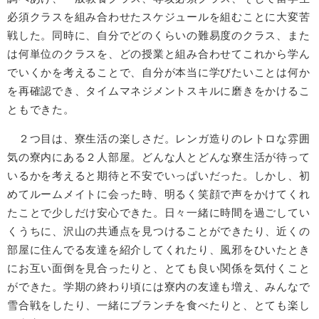
必須クラスを組み合わせたスケジュールを組むことに大変苦
戦した。同時に、自分でどのくらいの難易度のクラス、また
は何単位のクラスを、どの授業と組み合わせてこれから学ん
でいくかを考えることで、自分が本当に学びたいことは何か
を再確認でき、タイムマネジメントスキルに磨きをかけるこ
ともできた。
２つ目は、寮生活の楽しさだ。レンガ造りのレトロな雰囲
気の寮内にある２人部屋。どんな人とどんな寮生活が待って
いるかを考えると期待と不安でいっぱいだった。しかし、初
めてルームメイトに会った時、明るく笑顔で声をかけてくれ
たことで少しだけ安心できた。日々一緒に時間を過ごしてい
くうちに、沢山の共通点を見つけることができたり、近くの
部屋に住んでる友達を紹介してくれたり、風邪をひいたとき
にお互い面倒を見合ったりと、とても良い関係を気付くこと
ができた。学期の終わり頃には寮内の友達も増え、みんなで
雪合戦をしたり、一緒にブランチを食べたりと、とても楽し