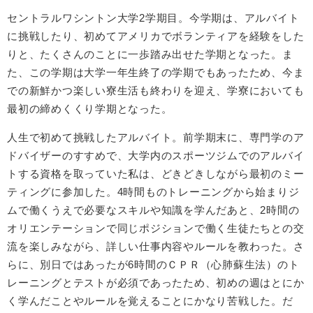
セントラルワシントン大学2学期目。今学期は、アルバイト
に挑戦したり、初めてアメリカでボランティアを経験をした
りと、たくさんのことに一歩踏み出せた学期となった。ま
た、この学期は大学一年生終了の学期でもあったため、今ま
での新鮮かつ楽しい寮生活も終わりを迎え、学寮においても
最初の締めくくり学期となった。
人生で初めて挑戦したアルバイト。前学期末に、専門学のア
ドバイザーのすすめで、大学内のスポーツジムでのアルバイ
トする資格を取っていた私は、どきどきしながら最初のミー
ティングに参加した。4時間ものトレーニングから始まりジ
ムで働くうえで必要なスキルや知識を学んだあと、2時間の
オリエンテーションで同じポジションで働く生徒たちとの交
流を楽しみながら、詳しい仕事内容やルールを教わった。さ
らに、別日ではあったが6時間のＣＰＲ（心肺蘇生法）のト
レーニングとテストが必須であったため、初めの週はとにか
く学んだことやルールを覚えることにかなり苦戦した。だ