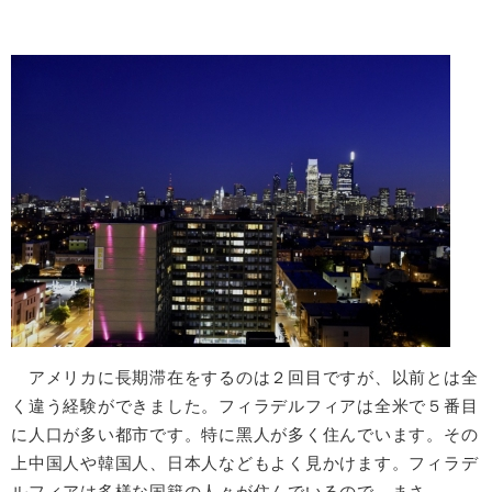
アメリカに⻑期滞在をするのは２回⽬ですが、以前とは全
く違う経験ができました。フィラデルフィアは全⽶で５番⽬
に⼈⼝が多い都市です。特に⿊⼈が多く住んでいます。その
上中国⼈や韓国⼈、⽇本⼈などもよく⾒かけます。フィラデ
ルフィアは多様な国籍の⼈々が住んでいるので、まさ