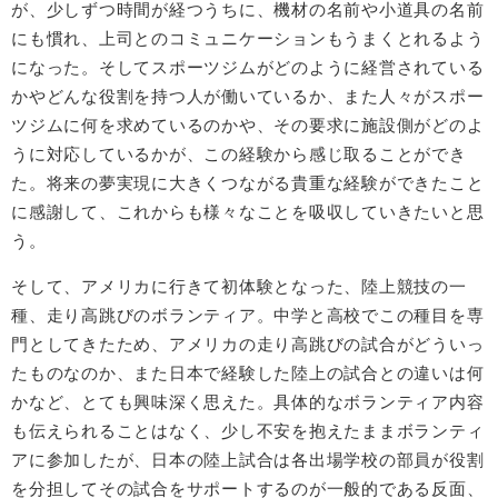
が、少しずつ時間が経つうちに、機材の名前や小道具の名前
にも慣れ、上司とのコミュニケーションもうまくとれるよう
になった。そしてスポーツジムがどのように経営されている
かやどんな役割を持つ人が働いているか、また人々がスポー
ツジムに何を求めているのかや、その要求に施設側がどのよ
うに対応しているかが、この経験から感じ取ることができ
た。将来の夢実現に大きくつながる貴重な経験ができたこと
に感謝して、これからも様々なことを吸収していきたいと思
う。
そして、アメリカに行きて初体験となった、陸上競技の一
種、走り高跳びのボランティア。中学と高校でこの種目を専
門としてきたため、アメリカの走り高跳びの試合がどういっ
たものなのか、また日本で経験した陸上の試合との違いは何
かなど、とても興味深く思えた。具体的なボランティア内容
も伝えられることはなく、少し不安を抱えたままボランティ
アに参加したが、日本の陸上試合は各出場学校の部員が役割
を分担してその試合をサポートするのが一般的である反面、