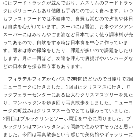
にはフードトラックが並んでおり、ムスリムのフードトラッ
クはボリュームもあり値段も⼿頃なのでよく⾷べます。いつ
もファストフードでは不健康で、⾷費も嵩むので⼣⾷や休⽇
は⾃炊を⼼がけています。スーパには醤油、お⽶やアジアン
スーパーにはみりんやごま油など⽇本でよく使う調味料が売
ってあるので、⾃炊をする時は⽇本⾷を中⼼に作っていま
す。週末は家の掃除をしたり、課題が多いので課題をしたり
します。⽉に⼀回ほど、友達を呼んで唐揚げやハンバーグな
どの⽇本⾷を振る舞う事もあります。
フィラデルフィアからバスで2時間ほどなので⽇帰りで2回
ニューヨークに⾏きました。1回⽬はクリスマスに⾏き、ロ
ックフェラーセンターにある巨⼤なクリスマスツリーを⾒た
り、マンハッタンを歩き回り写真散歩をしました。ニューヨ
ークの町並みはクリスマス⼀⾊でとても賑わっていました。
2回⽬はブルックリンとソーホ周辺を中⼼に周りました。ブ
ルックリンはマンハッタンより閑静で住みやすそうだと思い
ました。今回は写真散歩という感じで美術館やギャラリーに