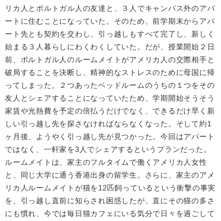
リカ人とポルトガル人の友達と、３人でキャンパス外のアパ
ートに住むことになっていた。そのため、前学期末からアパ
ート先とも契約を交わし、引っ越しもすべて完了し、新しく
始まる３人暮らしにわくわくしていた。だが、授業開始２日
前、ポルトガル人のルームメイトがアメリカ人の交際相手と
破局することを決断し、精神的なストレスのために母国に帰
ってしまった。２つあったベッドルームのうちの１つをその
友人とシェアすることになっていたため、学期開始そうそう
家賃や光熱費を予定の倍払うだけでなく、できるだけ早く新
しい引っ越し先を探さなければならなくなった。そして約1
ヶ月後、ようやく引っ越し先が見つかった。今回はアパート
ではなく、一軒家を3人でシェアするというプランだった。
ルームメイトは、家主のフルタイムで働くアメリカ人女性
と、同じ大学に通う香港出身の留学生。さらに、家主のアメ
リカ人ルームメイトが猫を12匹飼っているという衝撃の事実
を、引っ越し直前に知らされ困惑したが、直にその猫の多さ
にも慣れ、今では毎日猫カフェにいる気分で日々を過ごして