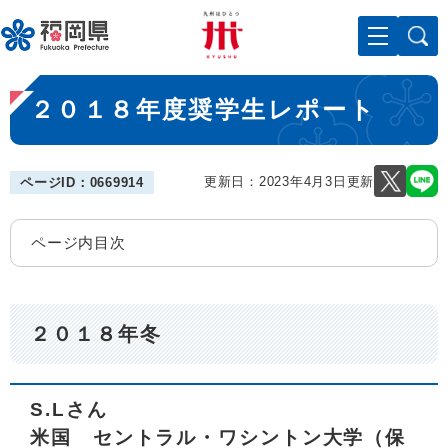
ペ
メニューを飛ばして本文へ
ー
ジ
の
本
先
２０１８年度奨学生レポート
文
頭
で
す
。
更新日：2023年4月3日更新
ページID：0669914
ページ内目次
２０１８年冬
S.Lさん
米国 セントラル・ワシントン大学（保