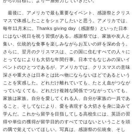
からの目標に、より一層努力していきたい。
最後に、アメリカで最も重要なイベント、感謝祭とクリス
マスで体感したことをシェアしたいと思う。アメリカでは、
毎年11月末に、Thanks giving day（感謝祭）といった日本
にはない祝日を祝う習慣がある。感謝祭では、家族や友人と
集い、伝統的な食事を楽しみながらお互いの絆を深め合う。
さらに、翌月のクリスマスは、この国に住むすべての人々に
とってなによりも大切な年間行事。日本でもなじみの深いイ
ベントのひとつであるが、アメリカでは、クリスマスの意味
深さや重大さは日本とは比べ物にならないほどであるという
ことを実感した。どれだけ離れていても、たとえ血がつなが
っていなくても、どれだけ複雑な関係でつながっていても、
家族は家族。自分を愛してくれる人、自分が家族の一員であ
ること、そしてなにより、愛を表現する大切さを身に染みて
学んだ。これから留学を目指してしる高校生には、英語の習
得や単位の獲得が留学目的のすべてではないということを頭
の隅で覚えていてほしい。写真は、感謝祭の伝統食、そし