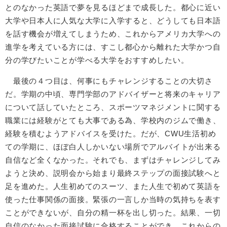
とのなかった英語で夢を見るほどまで成長した。都心に近い
大学や日本人に人気な大学に入学すると、どうしても日本語
を話す機会が増えてしまうため、これからアメリカ大学への
進学を考えている方には、すこし都心から離れた大学かつ自
分の学びたいことが学べる大学をおすすめしたい。
最後の４つ目は、何事にもチャレンジすることの大切さ
だ。学期の中頃、専門学部のアドバイザーと将来のキャリア
について話していたところ、スポーツマネジメントに関する
職業には経験がとても大事である為、学校内のジムで働き、
経験を積むようアドバイスを受けた。だが、CWU生活初め
ての学期に、ほぼ白人しかいない場所でアルバイトが出来る
自信など全くなかった。それでも、まずはチャレンジしてみ
ようと決め、説明会から始まり最終ステップの面接試験へと
足を進めた。人生初めてのスーツ、また人生で初めて英語を
使った仕事関係の面接。緊張の一言しか当時の気持ちを表す
ことができないが、自分の精一杯を出し切った。結果、一切
自信のなかった面接試験に合格することができ、これからの