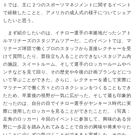
トでは、主に２つのスポーツマネジメントに関するイベント
で経験したことと、アメリカの成人式の様子についてシェア
したいと思う。
まず紹介したいのは、イチロー選手の本拠地だったシアト
ルマリナーズのスタジアムツアーだ。このイベントでは、マ
リナーズ球団で働くプロのスタッフから直接レクチャーを受
けて質問したり、普段立ち入ることのできないスタジアム内
の施設、スイートルーム、そして選手のロッカールームやベ
ンチなどを見て回り、その歴史や今後の計画プランなどにつ
いて学ぶことができた。さらに、レクチャーを通して実際に
マリナーズで働く方々とのコネクションをつくることもでき
たため、卒業後の視野が一気に広がった。そして最も印象的
だったのは、自分の目でイチロー選手がヤンキース時代に実
際に使用したロッカーを見ることができたことだ。（写真：
左角のロッカー）今回のイベントに参加して、興味のある分
野に一歩足を踏み入れてみることで自分の興味や将来やりた
いことに少しずつ気づくことができると実感した。そのた