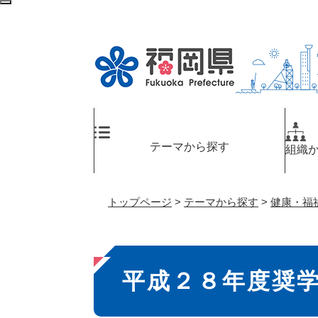
ペ
検
ー
索
ジ
エ
の
リ
先
ア
頭
へ
で
す
。
テーマから探す
組織
トップページ
>
テーマから探す
>
健康・福
本
平成２８年度奨
文