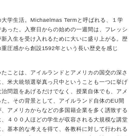
活。Michaelmas Termと呼ばれる、１学
であった。入寮日からの始めの一週間は、フレッシ
が新入生を受け入れるために大いに盛り上がる。歴
重圧感から創設1592年という長い歴史を感じ
たことは、アイルランドとアメリカの国交の深さ
に、米大統領選挙真っ只中ということも一つに挙げ
政治問題をあげるだけでなく、授業自体でも、アメ
った。その背景として、アイルランド自体のEU間
が、アメリカからなどの多国籍企業を多く誘致する
は、４００人ほどの学生が収容される大規模な講堂
に、基本的な考えを得て、各教科に対して行われる