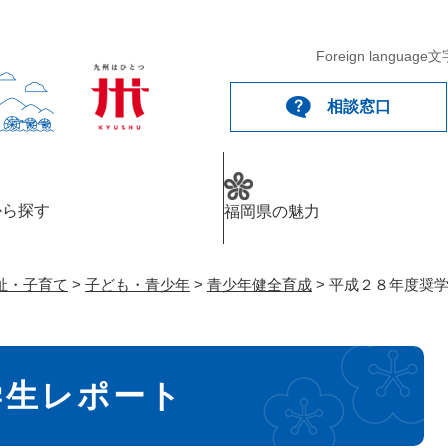
メニューを飛ばして本文へ
Foreign language
文
相談窓口
から探す
福岡県の魅力
祉・子育て
>
子ども・青少年
>
青少年健全育成
>
平成２８年度奨
学生レポート