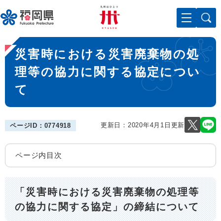
ペ
メニューを飛ばして本文へ
ー
ジ
の
本
先
災害時における災害廃棄物の処
文
頭
で
理等の協力に関する協定につい
す
て
。
更新日：2020年4月1日更新
ページID：0774918
ページ内目次
「災害時における災害廃棄物の処理等
の協力に関する協定」の締結について