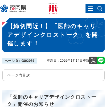
ペ
メニューを飛ばして本文へ
ー
ジ
の
本
先
【締切間近！】「医師のキャリ
文
頭
で
アデザインクロストーク」を開
す
催します！
。
更新日：2026年1月14日更新
ページID：0802069
ページ内目次
「医師のキャリアデザインクロストー
ク」開催のお知らせ