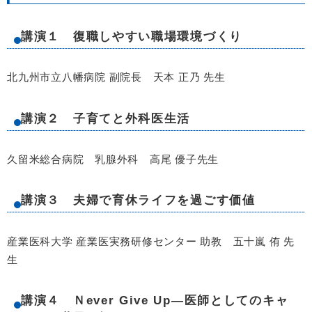
講演１ 復職しやすい職場環境づくり
北九州市立八幡病院 副院長 天本 正乃 先生
講演２ 子育てと外科医生活
久留米総合病院 乳腺外科 高尾 優子先生
講演３ 夫婦で育休ライフを過ごす価値
産業医科大学 産業医実務研修センター 助教 五十嵐 侑 先
生
講演４ Ｎever Give Up―医師としてのキャ