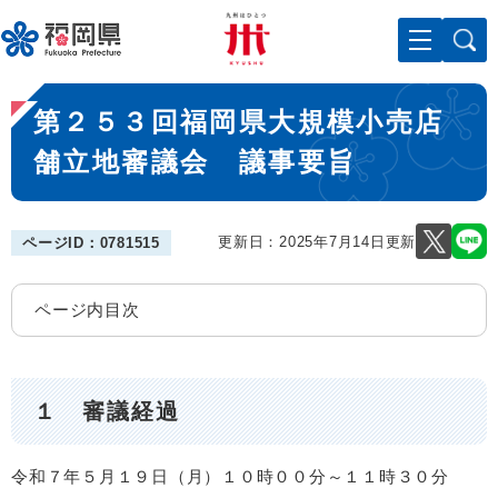
ペ
メニューを飛ばして本文へ
ー
ジ
の
本
先
第２５３回福岡県大規模小売店
文
頭
で
舗立地審議会 議事要旨
す
。
更新日：2025年7月14日更新
ページID：0781515
ページ内目次
１ 審議経過
令和７年５月１９日（月）１０時００分～１１時３０分