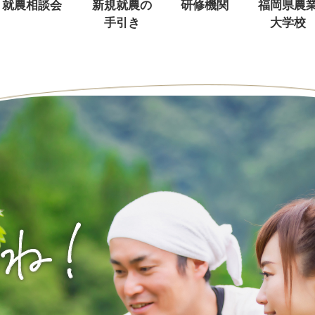
就農相談会
新規就農の
研修機関
福岡県農
手引き
大学校