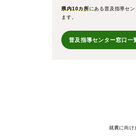
県内10カ所
にある普及指導セン
ます。
普及指導センター窓口一
就農に向け