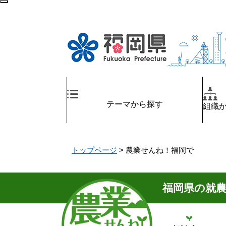
ペ
メ
検
ー
ニ
索
ジ
ュ
エ
の
ー
リ
先
を
ア
頭
飛
へ
で
ば
す
し
。
て
テーマから探す
組織
本
文
へ
トップページ
>
農業せんね！福岡で
福岡県の就