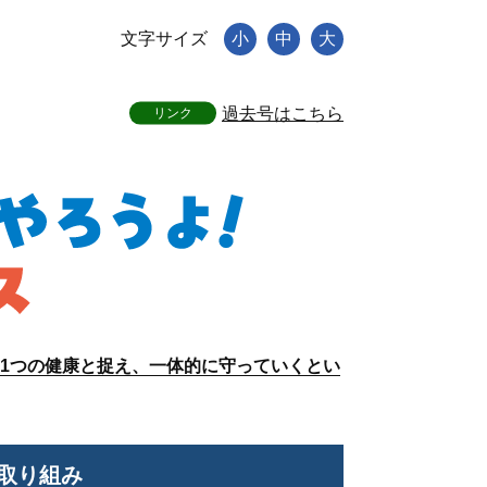
文字サイズ
小
中
大
過去号はこちら
リンク
1つの健康と捉え、一体的に守っていくとい
取り組み