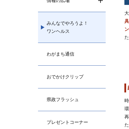
情報の広場
大
具
みんなでやろうよ！
ン
ワンヘルス
た
わがまち通信
おでかけクリップ
県政フラッシュ
時
環
再
プレゼントコーナー
た