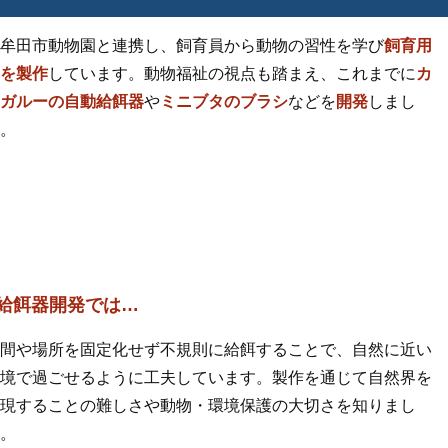
牟田市動物園と連携し、飼育員から動物の習性を学び
飼育用
を製作
しています。動物福祉の視点も踏まえ、これまでに
カ
ガルーの自動給餌器
や
ミニブタのブラシ
などを
開発
しまし
。
給餌器開発では…
間や場所を固定化せず不規則に給餌することで、自然に近い
境で過ごせるように工夫しています。製作を通じて自然界を
現することの難しさや動物・環境保護の大切さを知りまし
。