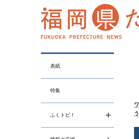
表紙
特集
ワ
う
ふくトピ！