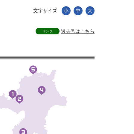
文字サイズ
小
中
大
過去号はこちら
リンク