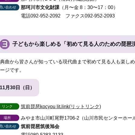
那珂川市文化財課
（月〜金 8：30〜17：00）
問い合わせ
電話092-952-2092
ファクス092-952-2093
子どもから楽しめる「初めて見る人のための琵琶演奏
典曲から皆さんが知っている現代曲まで初めて見る人も楽しめ
ージです。
11月30日（日）
筑前琵琶kocyou lit.link(リットリンク)
リンク
みやま市山川町尾野1706-2（山川市民センターホー
場所
筑前琵琶筑後旭会
問い合わせ
電話080-5283-2133