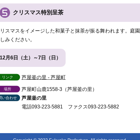
クリスマス特別呈茶
リスマスをイメージした和菓子と抹茶が振る舞われます。庭園
しみください。
12月6日（土）～7日（日）
芦屋釜の里 - 芦屋町
リンク
芦屋町山鹿1558-3（芦屋釜の里）
場所
芦屋釜の里
問い合わせ
電話093-223-5881
ファクス093-223-5882
Copyright ©︎ 2022 Fukuoka Prefecture.
All rights reserved.