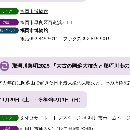
福岡市博物館
リンク
福岡市早良区百道浜3-1-1
場所
福岡市博物館
問い合わせ
電話092-845-5011
ファクス092-845-5019
那珂川黎明2025
「太古の阿蘇大噴火と那珂川市の
9万年前に阿蘇山で起きた日本最大級の大噴火と、その火砕流
11月29日（土）～令和8年2月1日（日）
文化財サイト トップページ - 那珂川市ホームペー
リンク
那珂川市仲2-5-1（松口月城記念館）
場所