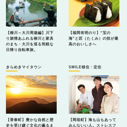
【柳川～大川周遊編】川下
【福岡有明のり】“宝の
り旅情あふれる柳川と家具
海”と匠（たくみ）の技が最
のまち・大川を巡る気軽な
高のおいしさへ
日帰り自転車旅。
きらめきマイタウン
SMILE移住・定住
【香春町】豊かな自然と歴
【岡垣町】海も山もあって
史を受け継ぐ文化の薫るま
みんないい人。ストレスフ