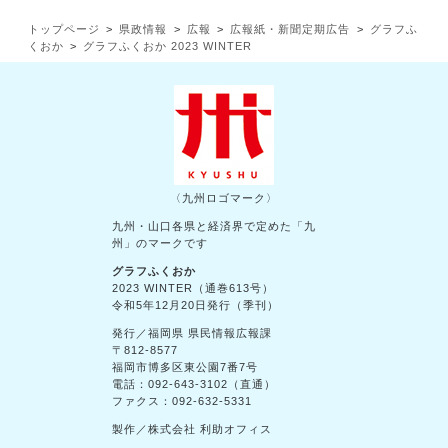
トップページ
県政情報
広報
広報紙・新聞定期広告
グラフふ
くおか
グラフふくおか 2023 WINTER
〈九州ロゴマーク〉
九州・山口各県と経済界で定めた「九
州」のマークです
グラフふくおか
2023 WINTER（通巻613号）
令和5年12月20日発行（季刊）
発行／福岡県 県民情報広報課
〒812-8577
福岡市博多区東公園7番7号
電話：092-643-3102（直通）
ファクス：092-632-5331
製作／株式会社 利助オフィス