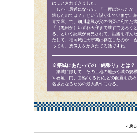
は…とされてきました。
しかし最近になって、「一度は造ったが、
壊したのでは？」という説が出ています。
青文庫）で、細川忠興が父の幽斉に宛てた
「（黒田が）いずれ天守まで壊すであろう
る」という記載が発見されて、話題を呼ん
たして、福岡城に天守閣は存在したのか、
っても、想像力をかきたてる話ですね。
※築城にあたっての「縄張り」とは？
築城に際して、その土地の地形や城の規模
や石垣、門、曲輪(くるわ)などの配置を決
名城となるための最大条件になる。
＜戻る