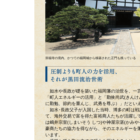
崇福寺の境内。かつての福岡城から移築された正門も残っている
如水や長政が礎を築いた福岡藩の治世を、一
「町人エネルギーの活用」と「勤倹尚武(きんけ
に勤勉、節約を重んじ、武勇を尊ぶ）」だとい
如水･長政父子が入国した当時、博多の町は戦
て、海外交易で富を得た富裕商人たちが活躍し
は嶋井宗室(しまいそう しつ)や神屋宗湛(かみや
豪商たちの協力を得ながら、そのエネルギーを
います。