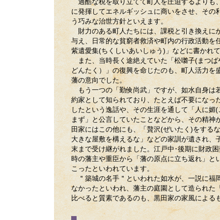
過酷な税を取り立てて町人を圧迫するよりも
に発揮してエネルギッシュに商いをさせ、その
う巧みな治世方針といえます。
財力のある町人たちには、課税と引き換えに
与え、日常的な貧窮者救済や町内の行政活動を
紫遺愛集(ちくしいあいしゅう)」などに書かれ
また、当時長く途絶えていた「松囃子(まつば
どんたく）」の復興を命じたのも、町人活力を
藩の意向でした。
もう一つの「勤倹尚武」ですが、如水自身は
約家として知られており、たとえば不要になっ
したという逸話や、その生涯を通して「人に媚(
まず」と公言していたことなどから、その精神
田家にはこの他にも、「贅沢(ぜいたく)をする
大きな屋敷を構えるな」などの家訓が遺され、
末まで受け継がれました。江戸中･後期に財政困
時の藩主や重臣から「藩の原点に立ち返れ」と
こったといわれています。
＂築城の名手＂といわれた如水が、一説に福
なかったといわれ、藩主の庭園として造られた
比べると質素であるのも、黒田家の家風による