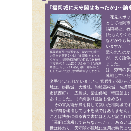
花見スポッ
として福岡市
福岡城址。石
(たもんやぐ
などが今も昔
いますが、「
造られたのか
福岡城南西に位置する、城内でも唯一
の国指定重要文化財「多聞櫓(たもんや
が、長く論争
ぐら)」。福岡城築城時の特色である軒
下方杖(のきしたほうづえ)をつけた白漆
ました。 も
喰塗(しろしっくいぬり)腰下見板張(こ
は、秀吉の参
ししたみいたばり)の構造がよくわかる
連戦していた
名手”といわれていました。官兵衛が関わっ
城は、姫路城、大坂城、讃岐高松城、名護
市鎮西町）、広島城、梁山倭城（韓国釜山
ありました。（※縄張り担当も含める）
その官兵衛が満を持して築いた福岡城です
天守閣を建造しても不思議ではありません
ことは博多に残る古文書にほとんど記され
「幕府に遠慮して造らなかった」、あるい
世は終わり、天守閣が籠城に無用の時代に