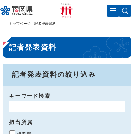
ペ
メ
ー
ニ
ジ
ュ
の
ー
トップページ
>
記者発表資料
先
を
頭
飛
本
で
ば
記者発表資料
す
し
文
。
て
本
文
へ
記者発表資料の絞り込み
キーワード検索
担当所属
総務部