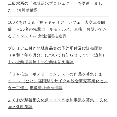
二級水系の「流域治水プロジェクト」を更新しまし
た！
河川整備課
100名を超える「福岡キャリア・カフェ」大交流会開
催！～25名の先輩ロールモデルと、直接、お話ができ
るチャンス！～
女性活躍推進課
プレミアム付き地域商品券の予約受付及び販売開始
（令和７年６月分）についてお知らせします（追加）
中小企業振興局中小企業経営支援課
「３Ｒ推進」ポスターコンテストの作品を募集しま
す！ ～（公財）福岡県リサイクル総合研究事業化セン
ター主催～
循環型社会推進課
ふくおか県芸術文化祭２０２５参加事業を募集！
文化
局文化政策課