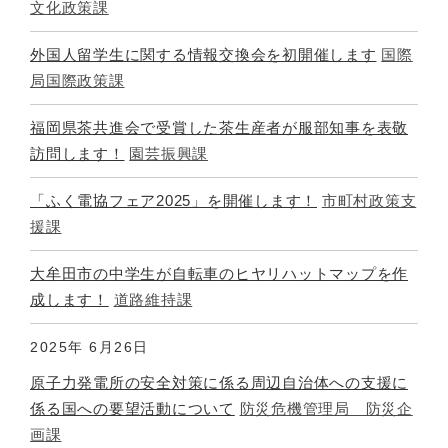
文化政策課
外国人留学生に関する情報交換会を初開催します
国際
局国際政策課
福岡県茶共進会で受賞した茶生産者が服部知事を表敬
訪問します！
園芸振興課
「ふく電協フェア2025」を開催します！
市町村政策支
援課
大牟田市の中学生が自転車のヒヤリハットマップを作
成します！
道路維持課
2025年
6月26日
原子力発電所の安全対策に係る周辺自治体への支援に
係る国への要望活動について
防災危機管理局 防災企
画課