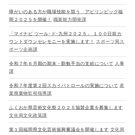
障がいのある方が職場技能を競う アビリンピック福
岡２０２５を開催！
職業能力開発課
「マイナビ ツール･ド･九州２０２５」 １００日前カ
ウントダウンセレモニーを実施します！
スポーツ局ス
ポーツ企画課
令和７年６月期の期末・勤勉手当の支給について
人事
課
令和７年度第２回スカイパトロールの実施について
産
業廃棄物監視指導課
ふくおか県芸術文化祭２０２５協賛企業を募集します
文化局文化政策課
第１回福岡県文化芸術振興審議会を開催します
文化局