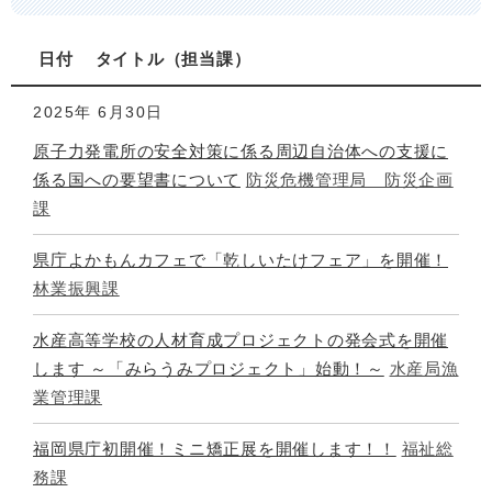
日付
タイトル
担当課
2025年
6月30日
原子力発電所の安全対策に係る周辺自治体への支援に
係る国への要望書について
防災危機管理局 防災企画
課
県庁よかもんカフェで「乾しいたけフェア」を開催！
林業振興課
水産高等学校の人材育成プロジェクトの発会式を開催
します ～「みらうみプロジェクト」始動！～
水産局漁
業管理課
福岡県庁初開催！ミニ矯正展を開催します！！
福祉総
務課