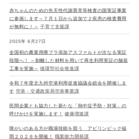
赤ちゃんのための先天性代謝異常等検査の国実証事業
に参画します～７月１日から追加で２疾患の検査費用
が無料に！～
子育て支援課
2025年
6月27日
全国初の農業用廃プラ添加アスファルトが次なる実証
段階へ！ ～剝離した材料を用いて再生利用実証の舗装
工事を実施～
循環型社会推進課
令和７年度北九州空港利用促進協議会総会を開催しま
す
空港・交通政策局空港事業課
民間企業とも協力した新たな「熱中症予防・対策」の
呼びかけを実施します！
健康増進課
障がいのある方が職場技能を競う アビリンピック福
岡２０２６を開催！
職業能力開発課