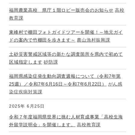
福岡農業高校 県庁１階ロビー販売会のお知らせ
高校
教育課
東峰村で棚田フォトガイドツアーを開催！～地元ガイ
ドの案内で竹棚田を歩きます～
農山漁村振興課
土砂災害警戒区域等の新たな調査箇所を県内で初めて
区域指定します
砂防課
福岡県感染症発生動向調査週報について（令和7年第
25週）／令和7年6月16日～令和7年6月22日）
がん感
染症疾病対策課
2025年
6月25日
令和７年度福岡県世界に挑む人材育成事業「高校生海
外留学説明会」を開催します。
高校教育課