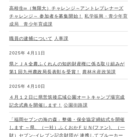
高校生∞（無限大）チャレンジ～アントレプレナーズ
チャレンジ～ 参加者を募集開始！
私学振興・青少年育
成局 青少年育成課
職員の逮捕について
人事課
2025年
4月11日
県とＪＡ全農ふくれんの知的財産権に係る取り組みが
第1 回九州農政局長表彰を受賞！
農林水産政策課
2025年
4月10日
４月１２日に県営筑後広域公園オートキャンプ場完成
記念式典を開催します！
公園街路課
「福岡セブンの海の森」整備・保全協定締結式を開催
します ～県、（一社）ふくおかＦＵＮ(ファン)、（一
財）セブン-イレブン記念財団が 連携してブルーカー