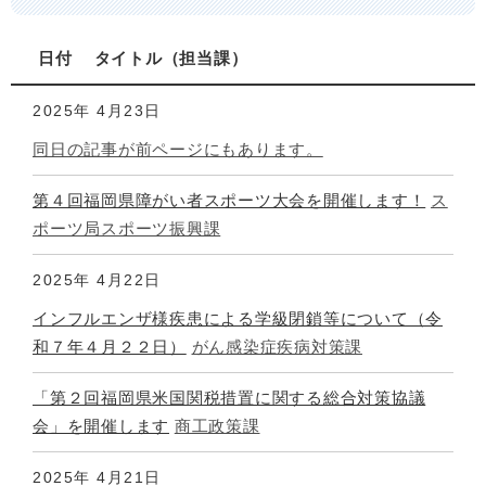
日付
タイトル
担当課
2025年
4月23日
同日の記事が前ページにもあります。
第４回福岡県障がい者スポーツ大会を開催します！
ス
ポーツ局スポーツ振興課
2025年
4月22日
インフルエンザ様疾患による学級閉鎖等について（令
和７年４月２２日）
がん感染症疾病対策課
「第２回福岡県米国関税措置に関する総合対策協議
会」を開催します
商工政策課
2025年
4月21日