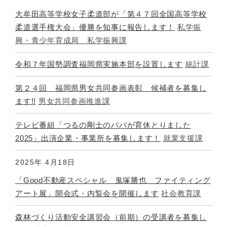
大牟田高等学校女子柔道部が「第４７回全国高等学校
柔道選手権大会」優勝を知事に報告します！
私学振
興・青少年育成局 私学振興課
令和７年国勢調査福岡県実施本部を設置します
統計課
第２４回 福岡県男女共同参画表彰 候補者を募集し
ます!!
男女共同参画推進課
テレビ番組「つるの剛士のパパが育休とりました
2025」出演企業・事業所を募集します！
就業支援課
2025年
4月18日
「Good不動産スペシャル 鬼塚勝也 ファイティング
アート展」開会式・内覧会を開催します
社会教育課
森林づくり活動安全講習会（前期）の受講者を募集し