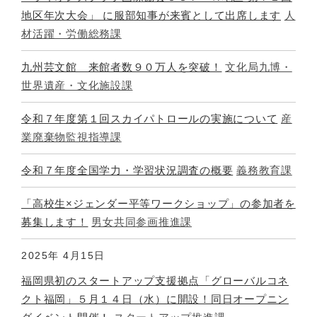
地区年次大会」 に服部知事が来賓として出席します
人
材活躍・労働総務課
九州芸文館 来館者数９０万人を突破！
文化局九博・
世界遺産・文化施設課
令和７年度第１回スカイパトロールの実施について
産
業廃棄物監視指導課
令和７年度全国学力・学習状況調査の概要
義務教育課
「高校生×ジェンダー平等ワークショップ」の参加者を
募集します！
男女共同参画推進課
2025年
4月15日
福岡県初のスタートアップ支援拠点「グローバルコネ
クト福岡」５月１４日（水）に開設！同日オープニン