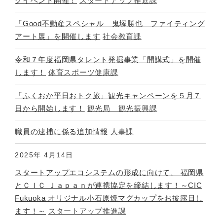
グイベント開催！
スタートアップ推進課
「Good不動産スペシャル 鬼塚勝也 ファイティング
アート展」を開催します
社会教育課
令和７年度福岡県タレント発掘事業「開講式」を開催
します！
体育スポーツ健康課
「ふくおか平日おトク旅」観光キャンペーンを５月７
日から開始します！
観光局 観光振興課
職員の逮捕に係る追加情報
人事課
2025年
4月14日
スタートアップエコシステムの形成に向けて、 福岡県
とＣＩＣ Ｊａｐａｎが連携協定を締結します！～CIC
Fukuoka オリジナル小石原焼マグカップをお披露目し
ます！～
スタートアップ推進課