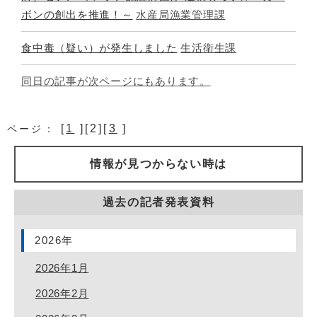
ボンの創出を推進！～
水産局漁業管理課
食中毒（疑い）が発生しました
生活衛生課
同日の記事が次ページにもあります。
[
1
][2][
3
]
ページ：
情報が見つからない時は
過去の記者発表資料
2026年
2026年1月
2026年2月