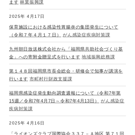
ます
林業振興課
2025年
4月17日
保育施設における感染性胃腸炎の集団発生について
（令和７年４月１７日）
がん感染症疾病対策課
九州朝日放送株式会社から「福岡県共助社会づくり基
金」への寄附金贈呈式を行います
地域振興総務課
第１４８回福岡県市長会総会・研修会で知事が講演を
行います
市町村行財政支援課
福岡県感染症発生動向調査週報について（令和7年第
15週／令和7年4月7日～令和7年4月13日）
がん感染症
疾病対策課
2025年
4月16日
「ライオンズクラブ国際協会３３７－Ａ地区 第７１回