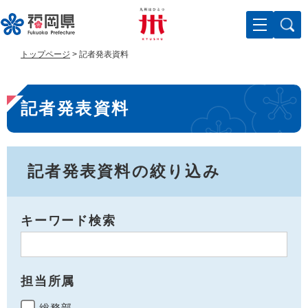
ペ
メ
ー
ニ
ジ
ュ
の
ー
トップページ
>
記者発表資料
先
を
頭
飛
本
で
ば
記者発表資料
す
し
文
。
て
本
文
へ
記者発表資料の絞り込み
キーワード検索
担当所属
総務部