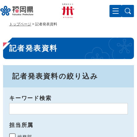
ペ
メ
ー
ニ
ジ
ュ
の
ー
トップページ
>
記者発表資料
先
を
頭
飛
本
で
ば
記者発表資料
す
し
文
。
て
本
文
へ
記者発表資料の絞り込み
キーワード検索
担当所属
総務部