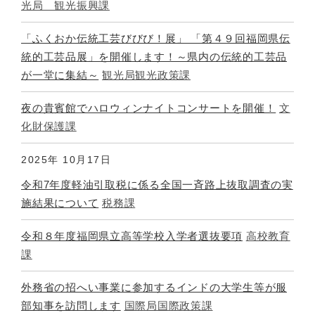
光局 観光振興課
「ふくおか伝統工芸びびび！展」 「第４９回福岡県伝
統的工芸品展」を開催します！～県内の伝統的工芸品
が一堂に集結～
観光局観光政策課
夜の貴賓館でハロウィンナイトコンサートを開催！
文
化財保護課
2025年
10月17日
令和7年度軽油引取税に係る全国一斉路上抜取調査の実
施結果について
税務課
令和８年度福岡県立高等学校入学者選抜要項
高校教育
課
外務省の招へい事業に参加するインドの大学生等が服
部知事を訪問します
国際局国際政策課