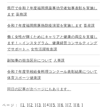
県庁で令和７年度福岡県薬事功労者知事表彰を実施し
ます
薬務課
令和７年度福岡県豚熱防疫演習を実施します
畜産課
働く女性が輝くためにキャリアと健康の両立を支援し
ます！～インスタグラム、健康経営コンサルティング
でサポート～
女性活躍推進課
副知事の担当区分について
人事課
令和７年度学校給食料理コンクール表彰結果について
体育スポーツ健康課
同日の記事が次ページにもあります。
[
1
][
2
][
3
][4][
5
][
6
][
7
][
8
]
ページ：