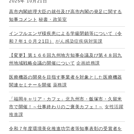
2025年
10月21日
高市内閣総理大臣の就任及び高市内閣の発足に関する
知事コメント
秘書・政策室
インフルエンザ様疾患による学級閉鎖等について（令
和７年１０月２1日）
がん感染症疾病対策課
【変更】第１６６回九州地方知事会議及び第４８回九
州地域戦略会議の開催について
企画総務課
医療機器の開発を目指す事業者を対象とした医療機器
関連セミナーを開催
薬務課
「福岡キャリア・カフェ」北九州市・飯塚市・久留米
市で開催！～仕事終わりのご褒美カフェ！～
女性活躍
推進課
令和７年度環境美化推進功労者等知事表彰の受賞者を