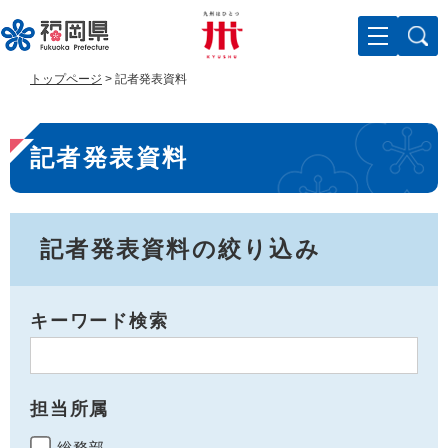
ペ
メ
ー
ニ
ジ
ュ
の
ー
トップページ
>
記者発表資料
先
を
頭
飛
本
で
ば
記者発表資料
す
し
文
。
て
本
文
へ
記者発表資料の絞り込み
キーワード検索
担当所属
総務部