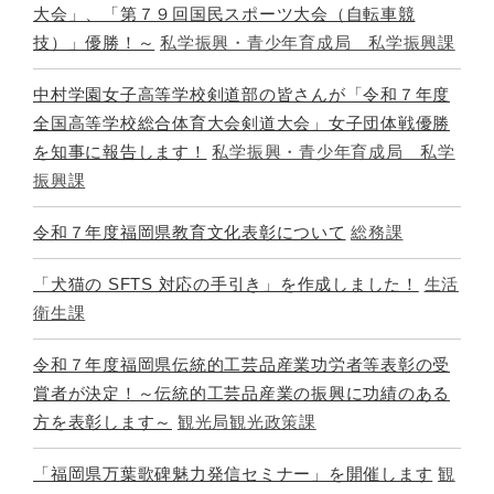
大会」、「第７９回国民スポーツ大会（自転車競
技）」優勝！～
私学振興・青少年育成局 私学振興課
中村学園女子高等学校剣道部の皆さんが「令和７年度
全国高等学校総合体育大会剣道大会」女子団体戦優勝
を知事に報告します！
私学振興・青少年育成局 私学
振興課
令和７年度福岡県教育文化表彰について
総務課
「犬猫の SFTS 対応の手引き」を作成しました！
生活
衛生課
令和７年度福岡県伝統的工芸品産業功労者等表彰の受
賞者が決定！～伝統的工芸品産業の振興に功績のある
方を表彰します～
観光局観光政策課
「福岡県万葉歌碑魅力発信セミナー」を開催します
観