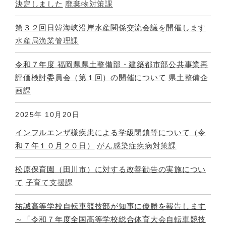
決定しました
廃棄物対策課
第３２回日韓海峡沿岸水産関係交流会議を開催します
水産局漁業管理課
令和７年度 福岡県県土整備部・建築都市部公共事業再
評価検討委員会（第１回）の開催について
県土整備企
画課
2025年
10月20日
インフルエンザ様疾患による学級閉鎖等について（令
和７年１０月２０日）
がん感染症疾病対策課
松原保育園（田川市）に対する改善勧告の実施につい
て
子育て支援課
祐誠高等学校自転車競技部が知事に優勝を報告します
～「令和７年度全国高等学校総合体育大会自転車競技