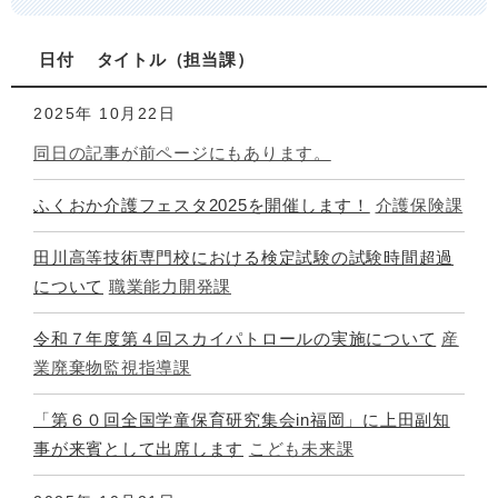
日付
タイトル
担当課
2025年
10月22日
同日の記事が前ページにもあります。
ふくおか介護フェスタ2025を開催します！
介護保険課
田川高等技術専門校における検定試験の試験時間超過
について
職業能力開発課
令和７年度第４回スカイパトロールの実施について
産
業廃棄物監視指導課
「第６０回全国学童保育研究集会in福岡」に上田副知
事が来賓として出席します
こども未来課