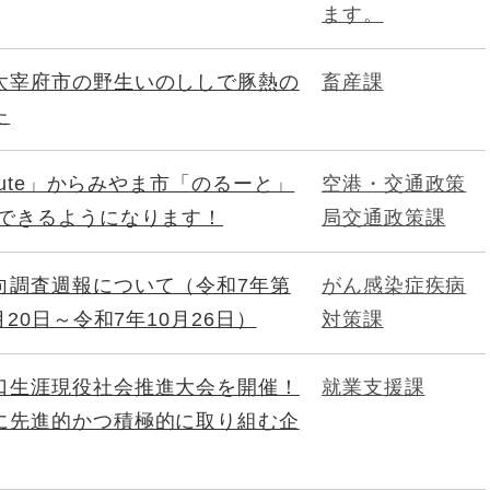
ます。
太宰府市の野生いのししで豚熱の
畜産課
た
route」からみやま市「のるーと」
空港・交通政策
にできるようになります！
局交通政策課
向調査週報について（令和7年第
がん感染症疾病
月20日～令和7年10月26日）
対策課
口生涯現役社会推進大会を開催！
就業支援課
に先進的かつ積極的に取り組む企