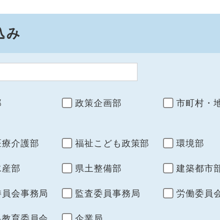
込み
部
政策企画部
市町村・
医療介護部
福祉こども政策部
環境部
水産部
県土整備部
建築都市
委員会事務局
監査委員事務局
労働委員
県教育委員会
企業局