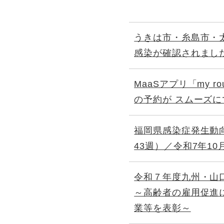
うきは市・糸島市・
感染が確認されまし
MaaSアプリ「my 
の予約が スムーズ
福岡県感染症発生動
43週）／令和7年10
令和７年度九州・山
～高齢者の雇用促進
業等を表彰～