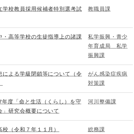
立学校教員採用候補者特別選考試
教職員課
中・高等学校の生徒指導上の諸課
私学振興・青少
年育成局 私学
振興課
患による学級閉鎖等について（令
がん感染症疾病
）
対策課
和7年度「命と生活（くらし）を守
河川整備課
会」研究会概要について
高校（令和７年１１月）
総務課