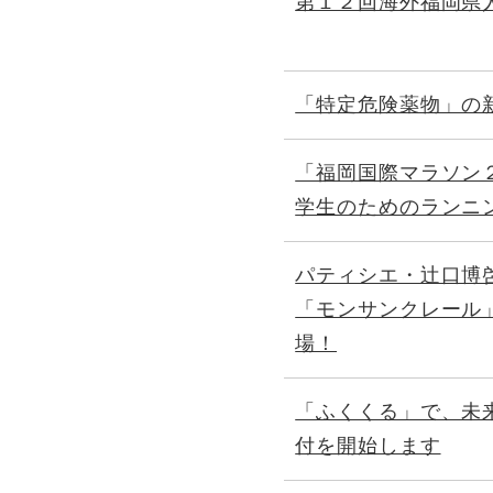
第１２回海外福岡県
「特定危険薬物」の
「福岡国際マラソン
学生のためのランニ
パティシエ・辻口博
「モンサンクレール
場！
「ふくくる」で、未
付を開始します