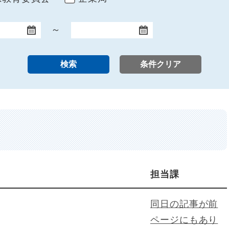
～
終了日
担当課
同日の記事が前
ページにもあり