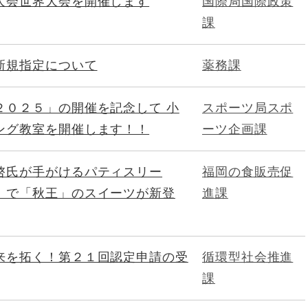
人会世界大会を開催します
国際局国際政策
課
新規指定について
薬務課
２０２５」の開催を記念して 小
スポーツ局スポ
ング教室を開催します！！
ーツ企画課
啓氏が手がけるパティスリー
福岡の食販売促
」で「秋王」のスイーツが新登
進課
来を拓く！第２１回認定申請の受
循環型社会推進
課