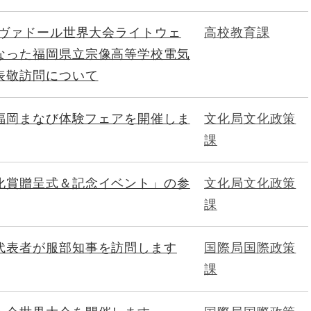
ルヴァドール世界大会ライトウェ
高校教育課
なった福岡県立宗像高等学校電気
表敬訪問について
 福岡まなび体験フェアを開催しま
文化局文化政策
課
化賞贈呈式＆記念イベント」の参
文化局文化政策
課
代表者が服部知事を訪問します
国際局国際政策
課