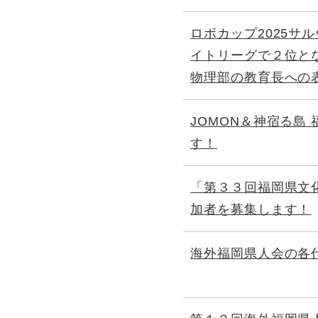
ロボカップ2025サ
イトリーグで２位と
物理部の教育長への
JOMON＆神宿る島
す！
「第３３回福岡県文
加者を募集します！
海外福岡県人会の各