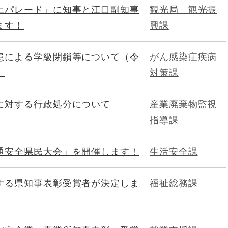
上パレード」に知事と江口副知事
観光局 観光振
ます！
興課
患による学級閉鎖等について（令
がん感染症疾病
）
対策課
に対する行政処分について
産業廃棄物監視
指導課
通安全県民大会」を開催します！
生活安全課
する県知事表彰受賞者が決定しま
福祉総務課