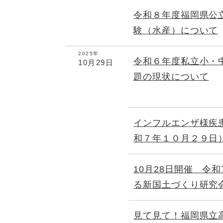
令和８年度福岡県公
験（水産）について
2025年
令和６年度私立小・
10月29日
題の現状について
インフルエンザ様疾
和７年１０月２９日
10月28日開催 令
る新国土づくり研究
見て見て！福岡県立