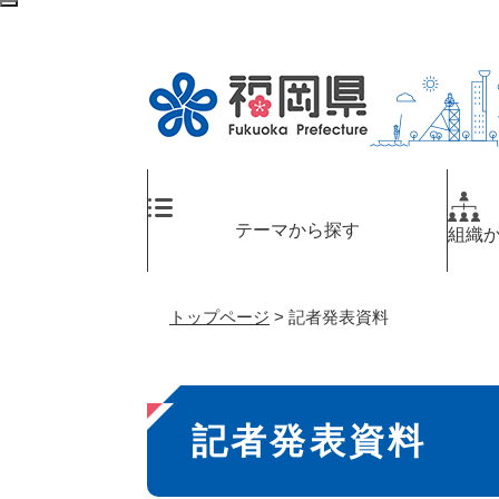
ペ
メ
検
ー
ニ
索
ジ
ュ
エ
の
ー
リ
先
を
ア
頭
飛
へ
で
ば
す
し
。
て
テーマから探す
組織
本
文
へ
トップページ
>
記者発表資料
本
記者発表資料
文