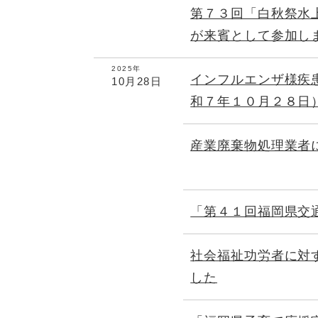
第７３回「白秋祭水
が来賓として参加し
2025年
インフルエンザ様疾
10月28日
和７年１０月２８日
産業廃棄物処理業者
「第４１回福岡県交
社会福祉功労者に対
した