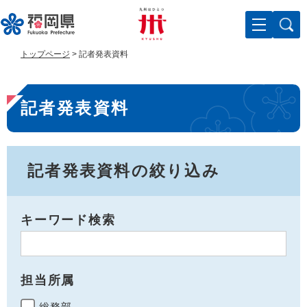
ペ
メ
ー
ニ
ジ
ュ
の
ー
トップページ
>
記者発表資料
先
を
頭
飛
本
で
ば
記者発表資料
す
し
文
。
て
本
文
へ
記者発表資料の絞り込み
キーワード検索
担当所属
総務部