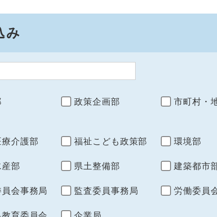
込み
部
政策企画部
市町村・
医療介護部
福祉こども政策部
環境部
水産部
県土整備部
建築都市
委員会事務局
監査委員事務局
労働委員
県教育委員会
企業局