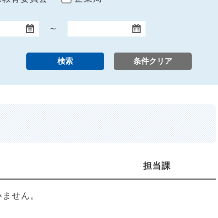
～
終了日
担当課
いません。