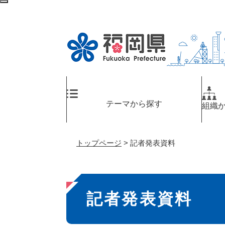
ペ
メ
検
ー
ニ
索
ジ
ュ
エ
の
ー
リ
先
を
ア
頭
飛
へ
で
ば
す
し
。
て
テーマから探す
組織
本
文
へ
トップページ
>
記者発表資料
本
記者発表資料
文