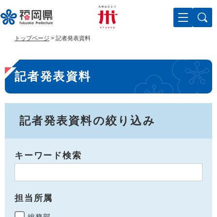
ペ
メ
ー
ニ
ジ
ュ
の
ー
トップページ
>
記者発表資料
先
を
頭
飛
本
で
ば
記者発表資料
す
し
文
。
て
本
文
へ
記者発表資料の絞り込み
キーワード検索
担当所属
総務部