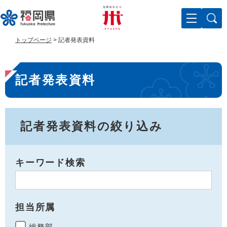
ペ
メ
ー
ニ
ジ
ュ
の
ー
トップページ
>
記者発表資料
先
を
頭
飛
本
で
ば
記者発表資料
す
し
文
。
て
本
文
へ
記者発表資料の絞り込み
キーワード検索
担当所属
総務部