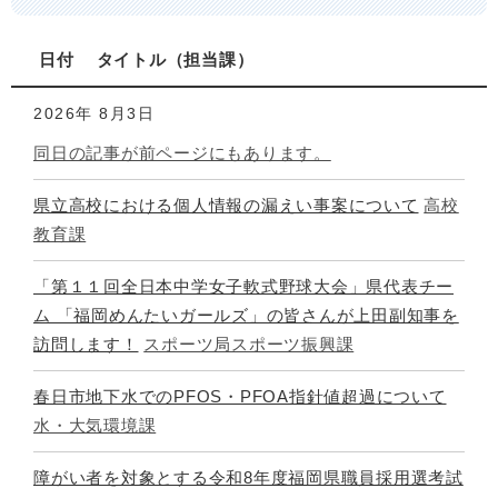
日付
タイトル
担当課
2026年
8月3日
同日の記事が前ページにもあります。
県立高校における個人情報の漏えい事案について
高校
教育課
「第１１回全日本中学女子軟式野球大会」県代表チー
ム 「福岡めんたいガールズ」の皆さんが上田副知事を
訪問します！
スポーツ局スポーツ振興課
春日市地下水でのPFOS・PFOA指針値超過について
水・大気環境課
障がい者を対象とする令和8年度福岡県職員採用選考試