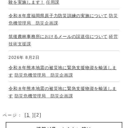
験を実施します！
任用課
令和８年度福岡県原子力防災訓練の実施について
防災
危機管理局 防災企画課
筑後農林事務所におけるメールの誤送信について
経営
技術支援課
2026年
8月2日
令和８年熊本地震の被災地に緊急支援物資を輸送しま
す
防災危機管理局 防災企画課
令和８年熊本地震の被災地に緊急支援物資を輸送しま
す
防災危機管理局 防災企画課
[
1
][2]
ページ：