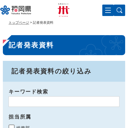
ペ
メ
ー
ニ
ジ
ュ
の
ー
トップページ
>
記者発表資料
先
を
頭
飛
本
で
ば
記者発表資料
す
し
文
。
て
本
文
へ
記者発表資料の絞り込み
キーワード検索
担当所属
総務部