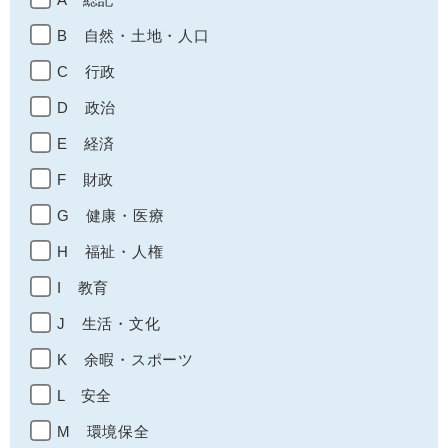
B 自然・土地・人口
C 行政
D 政治
E 経済
F 財政
G 健康・医療
H 福祉・人権
I 教育
J 生活・文化
K 余暇・スポーツ
L 安全
M 環境保全