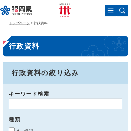
ペ
メ
ー
ニ
ジ
ュ
の
ー
トップページ
>
行政資料
先
を
頭
飛
本
で
ば
行政資料
す
し
文
。
て
本
文
へ
行政資料の絞り込み
キーワード検索
種類
A 総記