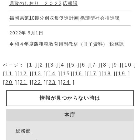
県政のしおり ２０２2
広報課
福岡県第10期分別収集促進計画
循環型社会推進課
2022年
9月1日
令和４年度版租税教育用副教材（冊子資料）
税務課
[
1
][
2
][
3
][
4
][
5
][
6
][
7
][
8
][
9
][
10
]
ページ：
[
11
][
12
][
13
][
14
][15][
16
][
17
][
18
][
19
]
[
20
][
21
][
22
][
23
][
24
]
情報が見つからない時は
本庁
総務部