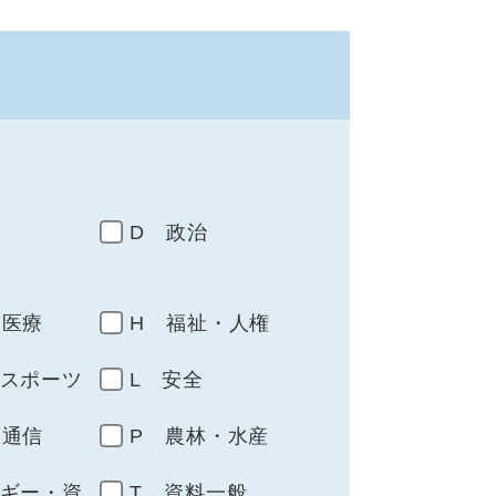
D 政治
・医療
H 福祉・人権
・スポーツ
L 安全
・通信
P 農林・水産
ルギー・資
T 資料一般