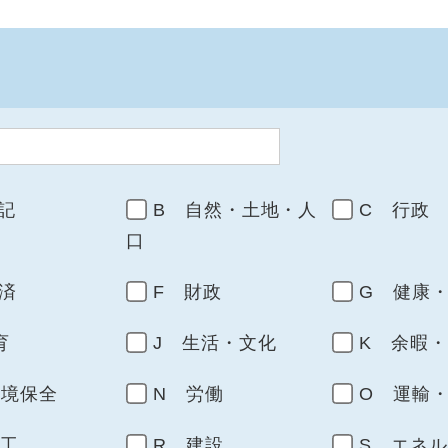
記
B 自然・土地・人
C 行政
口
済
F 財政
G 健康
育
J 生活・文化
K 余暇
環境保全
N 労働
O 運輸
商工
R 建設
S エネ