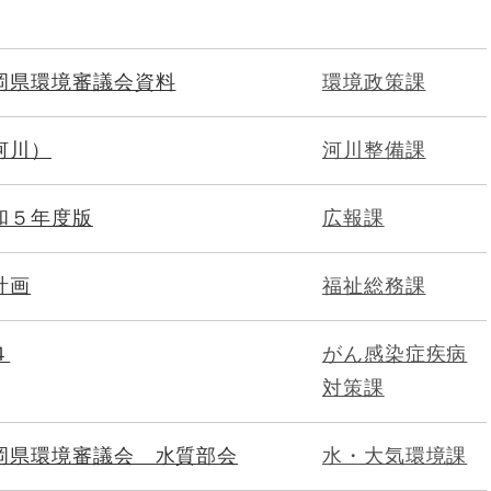
岡県環境審議会資料
環境政策課
河川）
河川整備課
和５年度版
広報課
計画
福祉総務課
４
がん感染症疾病
対策課
岡県環境審議会 水質部会
水・大気環境課