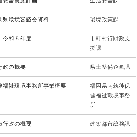
通安全実施計画
生活安全課
岡県環境審議会資料
環境政策課
 令和５年度
市町村行財政支
援課
行政の概要
県土整備企画課
健福祉環境事務所事業概要
福岡県南筑後保
健福祉環境事務
所
市行政の概要
建築都市総務課