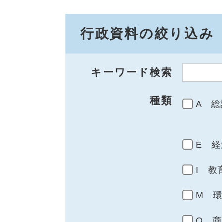
行政資料の絞り込み
キーワード検索
種類
A 総
E 経
I 教
M 
Q 