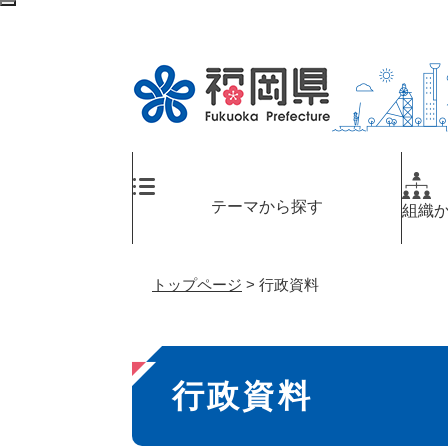
ペ
メ
検
ー
ニ
索
ジ
ュ
エ
の
ー
リ
先
を
ア
頭
飛
へ
で
ば
す
し
。
て
テーマから探す
組織
本
文
へ
トップページ
>
行政資料
本
行政資料
文