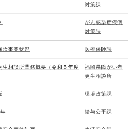
対策課
２
がん感染症疾病
対策課
保険事業状況
医療保険課
更生相談所業務概要（令和５年度
福岡県障がい者
更生相談所
版
環境政策課
6年
給与公平課