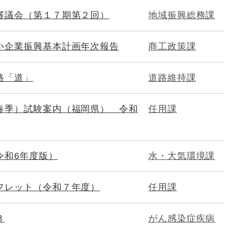
審議会（第１７期第２回）
地域振興総務課
小企業振興基本計画年次報告
商工政策課
路「道」
道路維持課
春季）試験案内（福岡県） 令和
任用課
令和6年度版）
水・大気環境課
フレット（令和７年度）
任用課
３
がん感染症疾病