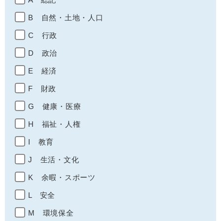
B 自然・土地・人口
C 行政
D 政治
E 経済
F 財政
G 健康・医療
H 福祉・人権
I 教育
J 生活・文化
K 余暇・スポーツ
L 安全
M 環境保全