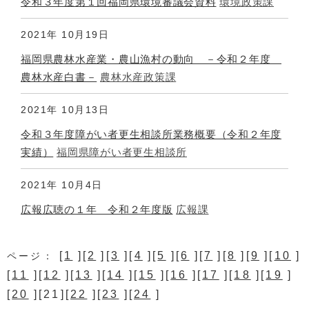
令和３年度第１回福岡県環境審議会資料
環境政策課
2021年
10月19日
福岡県農林水産業・農山漁村の動向 －令和２年度
農林水産白書－
農林水産政策課
2021年
10月13日
令和３年度障がい者更生相談所業務概要（令和２年度
実績）
福岡県障がい者更生相談所
2021年
10月4日
広報広聴の１年 令和２年度版
広報課
[
1
][
2
][
3
][
4
][
5
][
6
][
7
][
8
][
9
][
10
]
ページ：
[
11
][
12
][
13
][
14
][
15
][
16
][
17
][
18
][
19
]
[
20
][21][
22
][
23
][
24
]