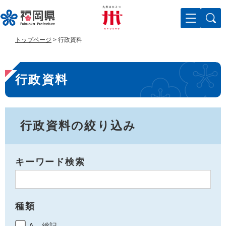
ペ
メ
ー
ニ
ジ
ュ
の
ー
トップページ
>
行政資料
先
を
頭
飛
本
で
ば
行政資料
す
し
文
。
て
本
文
へ
行政資料の絞り込み
キーワード検索
種類
A 総記