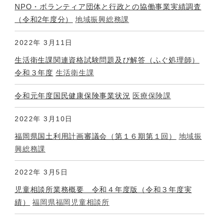
NPO・ボランティア団体と行政との協働事業実績調査
（令和2年度分）
地域振興総務課
2022年
3月11日
生活衛生課関連資格試験問題及び解答（ふぐ処理師）
令和３年度
生活衛生課
令和元年度国民健康保険事業状況
医療保険課
2022年
3月10日
福岡県国土利用計画審議会（第１６期第１回）
地域振
興総務課
2022年
3月5日
児童相談所業務概要 令和４年度版（令和３年度実
績）
福岡県福岡児童相談所