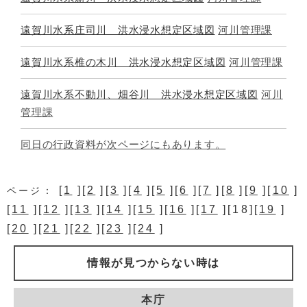
遠賀川水系庄司川 洪水浸水想定区域図
河川管理課
遠賀川水系椎の木川 洪水浸水想定区域図
河川管理課
遠賀川水系不動川、畑谷川 洪水浸水想定区域図
河川
管理課
同日の行政資料が次ページにもあります。
[
1
][
2
][
3
][
4
][
5
][
6
][
7
][
8
][
9
][
10
]
ページ：
[
11
][
12
][
13
][
14
][
15
][
16
][
17
][18][
19
]
[
20
][
21
][
22
][
23
][
24
]
情報が見つからない時は
本庁