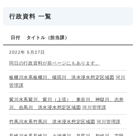
行政資料 一覧
日付
タイトル
担当課
2022年
5月27日
同日の行政資料が前ページにもあります。
板櫃川水系板櫃川、槻田川 洪水浸水想定区域図
河川
管理課
紫川水系紫川、紫川（上流）、東谷川、神獄川、志井
川、合馬川 洪水浸水想定区域図
河川管理課
竹馬川水系竹馬川 洪水浸水想定区域図
河川管理課
長峡川水系長峡川、小波瀬川、井尻川、初代川、宇田