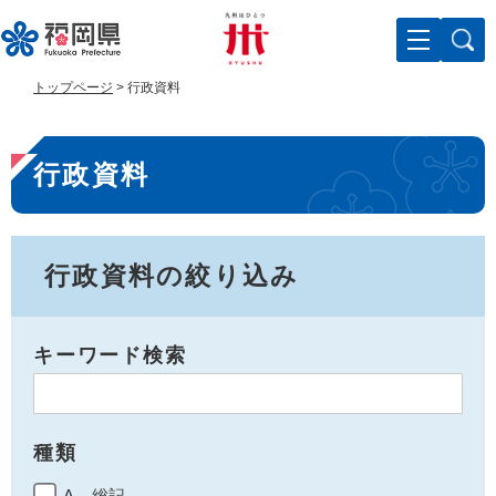
ペ
メ
ー
ニ
ジ
ュ
の
ー
トップページ
>
行政資料
先
を
頭
飛
本
で
ば
行政資料
す
し
文
。
て
本
文
へ
行政資料の絞り込み
キーワード検索
種類
A 総記