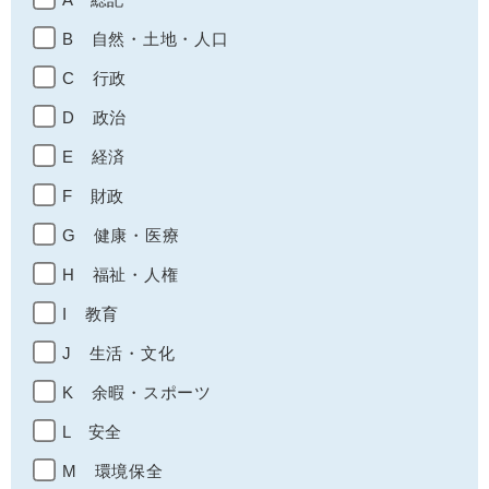
B 自然・土地・人口
C 行政
D 政治
E 経済
F 財政
G 健康・医療
H 福祉・人権
I 教育
J 生活・文化
K 余暇・スポーツ
L 安全
M 環境保全