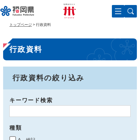
ペ
メ
ー
ニ
ジ
ュ
の
ー
トップページ
>
行政資料
先
を
頭
飛
本
で
ば
行政資料
す
し
文
。
て
本
文
へ
行政資料の絞り込み
キーワード検索
種類
A 総記