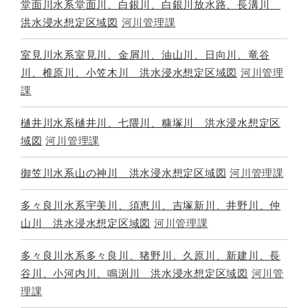
堂面川水系堂面川、白銀川、白銀川放水路、長溝川
洪水浸水想定区域図
河川管理課
室見川水系室見川、金屑川、油山川、日向川、竜谷
川、椎原川、小笠木川 洪水浸水想定区域図
河川管理
課
樋井川水系樋井川、七隈川、糠塚川 洪水浸水想定区
域図
河川管理課
御笠川水系山の神川 洪水浸水想定区域図
河川管理課
多々良川水系宇美川、須恵川、吉塚新川、井野川、仲
山川 洪水浸水想定区域図
河川管理課
多々良川水系多々良川、猪野川、久原川、新建川、長
谷川、小河内川、鳴渕川 洪水浸水想定区域図
河川管
理課