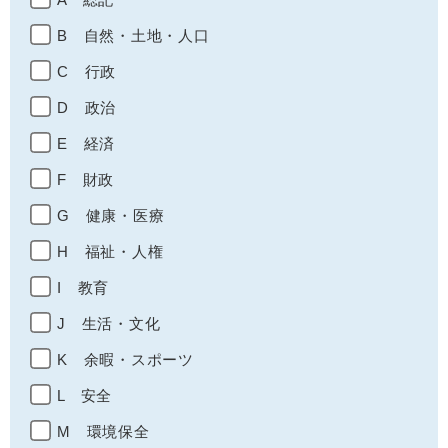
B 自然・土地・人口
C 行政
D 政治
E 経済
F 財政
G 健康・医療
H 福祉・人権
I 教育
J 生活・文化
K 余暇・スポーツ
L 安全
M 環境保全