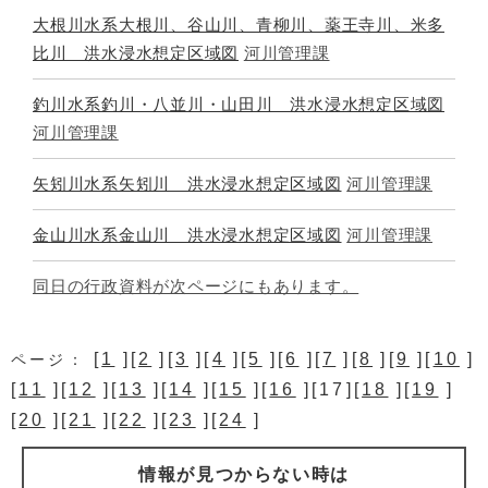
大根川水系大根川、谷山川、青柳川、薬王寺川、米多
比川 洪水浸水想定区域図
河川管理課
釣川水系釣川・八並川・山田川 洪水浸水想定区域図
河川管理課
矢矧川水系矢矧川 洪水浸水想定区域図
河川管理課
金山川水系金山川 洪水浸水想定区域図
河川管理課
同日の行政資料が次ページにもあります。
[
1
][
2
][
3
][
4
][
5
][
6
][
7
][
8
][
9
][
10
]
ページ：
[
11
][
12
][
13
][
14
][
15
][
16
][17][
18
][
19
]
[
20
][
21
][
22
][
23
][
24
]
情報が見つからない時は