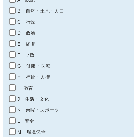
B 自然・土地・人口
C 行政
D 政治
E 経済
F 財政
G 健康・医療
H 福祉・人権
I 教育
J 生活・文化
K 余暇・スポーツ
L 安全
M 環境保全