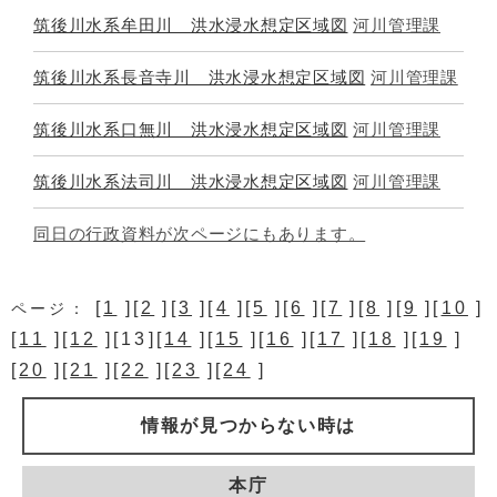
筑後川水系牟田川 洪水浸水想定区域図
河川管理課
筑後川水系長音寺川 洪水浸水想定区域図
河川管理課
筑後川水系口無川 洪水浸水想定区域図
河川管理課
筑後川水系法司川 洪水浸水想定区域図
河川管理課
同日の行政資料が次ページにもあります。
[
1
][
2
][
3
][
4
][
5
][
6
][
7
][
8
][
9
][
10
]
ページ：
[
11
][
12
][13][
14
][
15
][
16
][
17
][
18
][
19
]
[
20
][
21
][
22
][
23
][
24
]
情報が見つからない時は
本庁