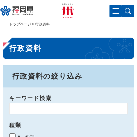
ペ
メ
ー
ニ
ジ
ュ
の
ー
トップページ
>
行政資料
先
を
頭
飛
本
で
ば
行政資料
す
し
文
。
て
本
文
へ
行政資料の絞り込み
キーワード検索
種類
A 総記