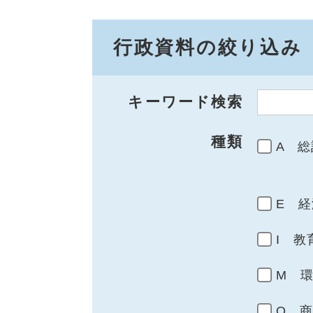
行政資料の絞り込み
キーワード検索
種類
A 総
E 経
I 教
M 
Q 