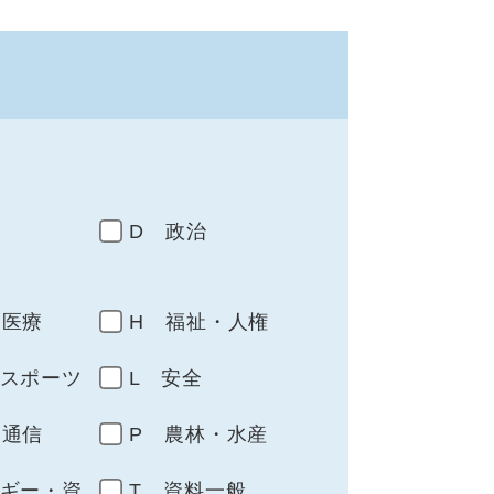
D 政治
・医療
H 福祉・人権
・スポーツ
L 安全
・通信
P 農林・水産
ルギー・資
T 資料一般