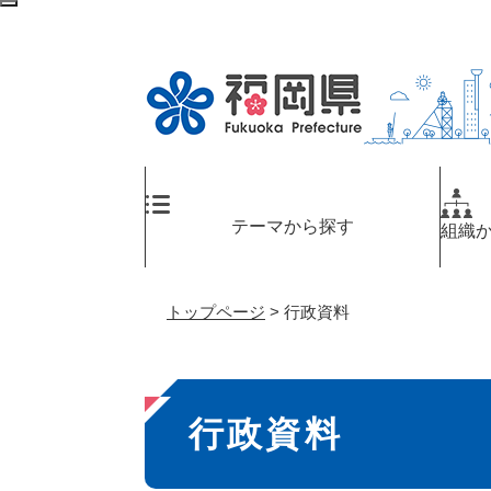
ペ
メ
検
ー
ニ
索
ジ
ュ
エ
の
ー
リ
先
を
ア
頭
飛
へ
で
ば
す
し
。
て
テーマから探す
組織
本
文
へ
トップページ
>
行政資料
本
行政資料
文