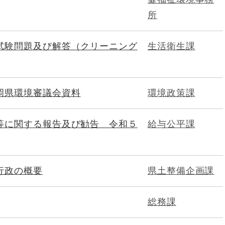
所
試験問題及び解答（クリーニング
生活衛生課
岡県環境審議会資料
環境政策課
等に関する報告及び勧告 令和５
給与公平課
行政の概要
県土整備企画課
総務課