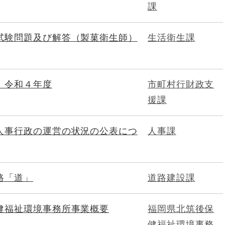
課
試験問題及び解答（製菓衛生師）
生活衛生課
 令和４年度
市町村行財政支
援課
人事行政の運営の状況の公表につ
人事課
路「道」
道路建設課
健福祉環境事務所事業概要
福岡県北筑後保
健福祉環境事務