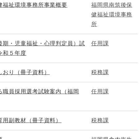
健福祉環境事務所事業概要
福岡県南筑後保
健福祉環境事務
所
後期・児童福祉・心理判定員）試
任用課
令和５年度
しおり（冊子資料）
税務課
る職員採用選考試験案内（福岡
任用課
育用副教材（冊子資料）
税務課