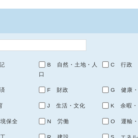
記
B 自然・土地・人
C 行政
口
済
F 財政
G 健康
育
J 生活・文化
K 余暇
環境保全
N 労働
O 運輸
商工
R 建設
S エネ