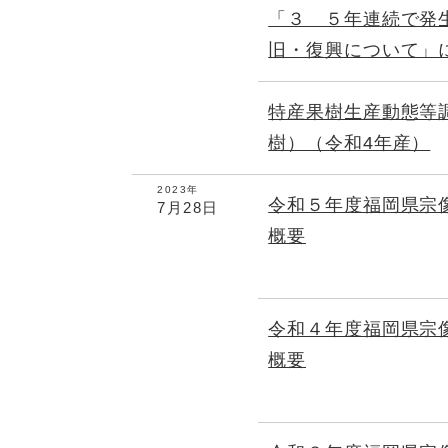
「３ ５年連続で発
旧・復興について」
特産果樹生産動態等
樹）（令和4年産）
2023年
令和５年度福岡県宗
7月28日
概要
令和４年度福岡県宗
概要