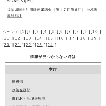
2026年
5月29日
福岡県国土利用計画審議会（第１７期第６回）
地域振
興総務課
[1][
2
][
3
][
4
][
5
][
6
][
7
][
8
][
9
][
10
]
ページ：
[
11
][
12
][
13
][
14
][
15
][
16
][
17
][
18
][
19
]
[
20
][
21
][
22
][
23
][
24
]
情報が見つからない時は
本庁
総務部
政策企画部
市町村・地域振興部