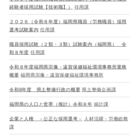
経験者採用試験【技術職】）
任用課
２０２６（令和８年度）福岡県職員（労務職員）採用
選考試験案内
任用課
職員採用試験（２類・３類）試験案内（福岡県） 令
和８年度
任用課
令和８年度福岡県宗像・遠賀保健福祉環境事務所業務
概要
福岡県宗像・遠賀保健福祉環境事務所
令和8年度 県土整備行政の概要
県土整備企画課
福岡県の人口と世帯（推計）令和８年
統計課
企業と人権 －公正な採用選考－
人材活躍・労働総務
課