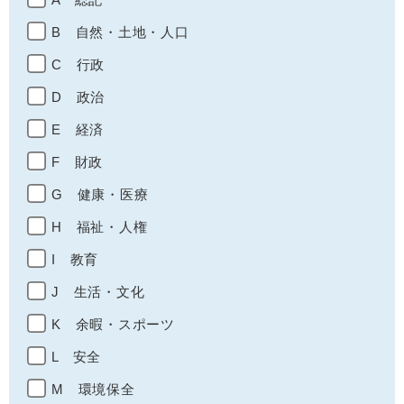
B 自然・土地・人口
C 行政
D 政治
E 経済
F 財政
G 健康・医療
H 福祉・人権
I 教育
J 生活・文化
K 余暇・スポーツ
L 安全
M 環境保全