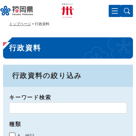
ペ
メ
ー
ニ
ジ
ュ
の
ー
トップページ
>
行政資料
先
を
頭
飛
本
で
ば
行政資料
す
し
文
。
て
本
文
へ
行政資料の絞り込み
キーワード検索
種類
A 総記