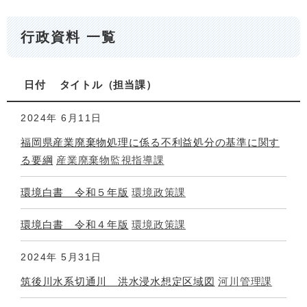
行政資料 一覧
日付
タイトル
担当課
2024年
6月11日
福岡県産業廃棄物処理に係る不利益処分の基準に関す
る要綱
産業廃棄物監視指導課
環境白書 令和５年版
環境政策課
環境白書 令和４年版
環境政策課
2024年
5月31日
筑後川水系切通川 洪水浸水想定区域図
河川管理課