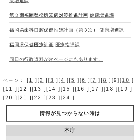
康増進課
第２期福岡県循環器病対策推進計画
健康増進課
福岡県歯科口腔保健推進計画（第３次）
健康増進課
福岡県保健医療計画
医療指導課
同日の行政資料が次ページにもあります。
[
1
][
2
][
3
][
4
][
5
][
6
][
7
][
8
][9][
10
]
ページ：
[
11
][
12
][
13
][
14
][
15
][
16
][
17
][
18
][
19
]
[
20
][
21
][
22
][
23
][
24
]
情報が見つからない時は
本庁