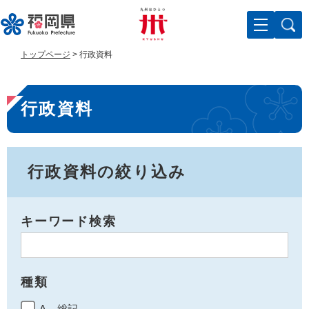
ペ
メ
ー
ニ
ジ
ュ
の
ー
トップページ
>
行政資料
先
を
頭
飛
本
で
ば
行政資料
す
し
文
。
て
本
文
へ
行政資料の絞り込み
キーワード検索
種類
A 総記