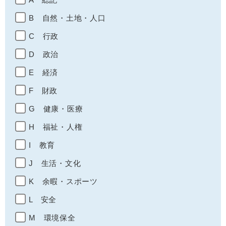
B 自然・土地・人口
C 行政
D 政治
E 経済
F 財政
G 健康・医療
H 福祉・人権
I 教育
J 生活・文化
K 余暇・スポーツ
L 安全
M 環境保全