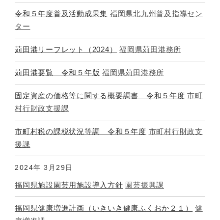
令和５年度普及活動成果集
福岡県北九州普及指導セン
ター
苅田港リーフレット（2024）
福岡県苅田港務所
苅田港要覧 令和５年版
福岡県苅田港務所
固定資産の価格等に関する概要調書 令和５年度
市町
村行財政支援課
市町村税の課税状況等調 令和５年度
市町村行財政支
援課
2024年
3月29日
福岡県施設園芸用施設導入方針
園芸振興課
福岡県健康増進計画（いきいき健康ふくおか２１）
健