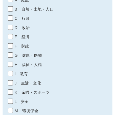
B 自然・土地・人口
C 行政
D 政治
E 経済
F 財政
G 健康・医療
H 福祉・人権
I 教育
J 生活・文化
K 余暇・スポーツ
L 安全
M 環境保全