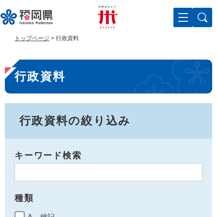
ペ
メ
ー
ニ
ジ
ュ
の
ー
トップページ
>
行政資料
先
を
頭
飛
本
で
ば
行政資料
す
し
文
。
て
本
文
へ
行政資料の絞り込み
キーワード検索
種類
A 総記