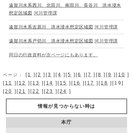
遠賀川水系西川、北田川、南田川、長谷川 洪水浸水
想定区域図
河川管理課
遠賀川水系吉原川 洪水浸水想定区域図
河川管理課
遠賀川水系戸切川 洪水浸水想定区域図
河川管理課
同日の行政資料が次ページにもあります。
[
1
][
2
][
3
][
4
][
5
][
6
][
7
][
8
][
9
][
10
]
ページ：
[
11
][
12
][
13
][
14
][
15
][
16
][
17
][
18
][19]
[
20
][
21
][
22
][
23
][
24
]
情報が見つからない時は
本庁