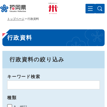
ペ
メ
ー
ニ
ジ
ュ
の
ー
トップページ
>
行政資料
先
を
頭
飛
本
で
ば
行政資料
す
し
文
。
て
本
文
へ
行政資料の絞り込み
キーワード検索
種類
A 総記