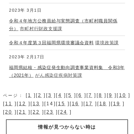
2023年
3月1日
令和４年地方公務員給与実態調査（市町村職員関係
分）
市町村行財政支援課
令和４年度第３回福岡県環境審議会資料
環境政策課
2023年
2月17日
福岡県結核・感染症発生動向調査事業資料集 令和3年
（2021年）
がん感染症疾病対策課
[
1
][
2
][
3
][
4
][
5
][
6
][
7
][
8
][
9
][
10
]
ページ：
[
11
][
12
][
13
][14][
15
][
16
][
17
][
18
][
19
]
[
20
][
21
][
22
][
23
][
24
]
情報が見つからない時は