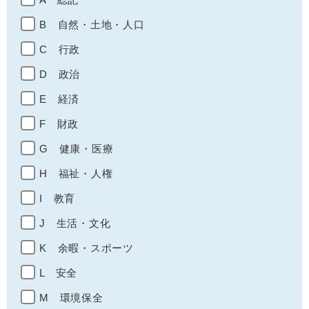
B 自然・土地・人口
C 行政
D 政治
E 経済
F 財政
G 健康・医療
H 福祉・人権
I 教育
J 生活・文化
K 余暇・スポーツ
L 安全
M 環境保全