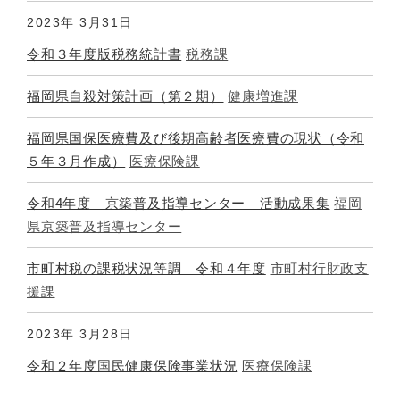
2023年
3月31日
令和３年度版税務統計書
税務課
福岡県自殺対策計画（第２期）
健康増進課
福岡県国保医療費及び後期高齢者医療費の現状（令和
５年３月作成）
医療保険課
令和4年度 京築普及指導センター 活動成果集
福岡
県京築普及指導センター
市町村税の課税状況等調 令和４年度
市町村行財政支
援課
2023年
3月28日
令和２年度国民健康保険事業状況
医療保険課