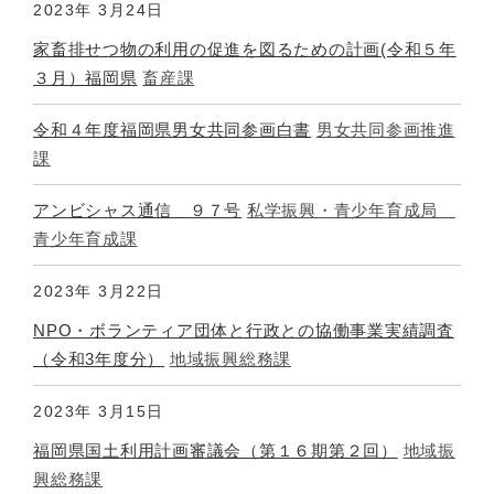
2023年
3月24日
家畜排せつ物の利用の促進を図るための計画(令和５年
３月）福岡県
畜産課
令和４年度福岡県男女共同参画白書
男女共同参画推進
課
アンビシャス通信 ９７号
私学振興・青少年育成局
青少年育成課
2023年
3月22日
NPO・ボランティア団体と行政との協働事業実績調査
（令和3年度分）
地域振興総務課
2023年
3月15日
福岡県国土利用計画審議会（第１６期第２回）
地域振
興総務課