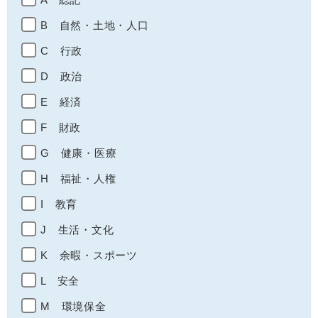
B 自然・土地・人口
C 行政
D 政治
E 経済
F 財政
G 健康・医療
H 福祉・人権
I 教育
J 生活・文化
K 余暇・スポーツ
L 安全
M 環境保全