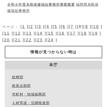
令和６年度糸島保健福祉事務所事業概要
福岡県糸島保
健福祉事務所
[
1
][
2
][
3
][
4
][
5
][
6
][
7
][8][
9
][
10
]
ページ：
[
11
][
12
][
13
][
14
][
15
][
16
][
17
][
18
][
19
]
[
20
][
21
][
22
][
23
][
24
]
情報が見つからない時は
本庁
総務部
政策企画部
市町村・地域振興部
人材育成・活躍推進部