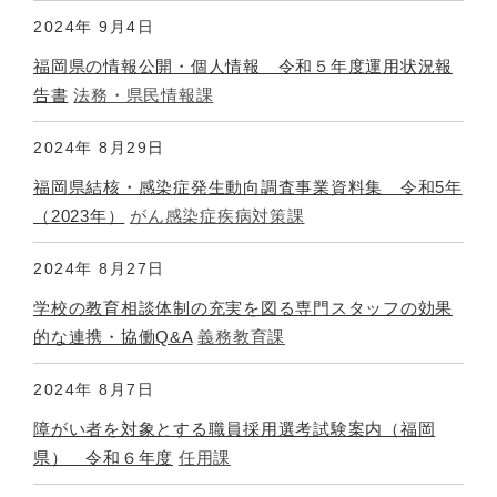
2024年
9月4日
福岡県の情報公開・個人情報 令和５年度運用状況報
告書
法務・県民情報課
2024年
8月29日
福岡県結核・感染症発生動向調査事業資料集 令和5年
（2023年）
がん感染症疾病対策課
2024年
8月27日
学校の教育相談体制の充実を図る専門スタッフの効果
的な連携・協働Q&A
義務教育課
2024年
8月7日
障がい者を対象とする職員採用選考試験案内（福岡
県） 令和６年度
任用課