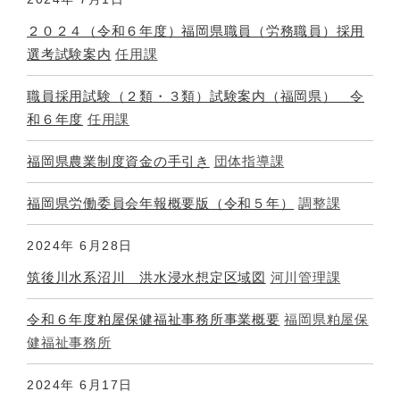
２０２４（令和６年度）福岡県職員（労務職員）採用
選考試験案内
任用課
職員採用試験（２類・３類）試験案内（福岡県） 令
和６年度
任用課
福岡県農業制度資金の手引き
団体指導課
福岡県労働委員会年報概要版（令和５年）
調整課
2024年
6月28日
筑後川水系沼川 洪水浸水想定区域図
河川管理課
令和６年度粕屋保健福祉事務所事業概要
福岡県粕屋保
健福祉事務所
2024年
6月17日