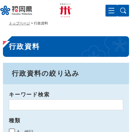
ペ
メ
ー
ニ
ジ
ュ
の
ー
トップページ
>
行政資料
先
を
頭
飛
本
で
ば
行政資料
す
し
文
。
て
本
文
へ
行政資料の絞り込み
キーワード検索
種類
A 総記