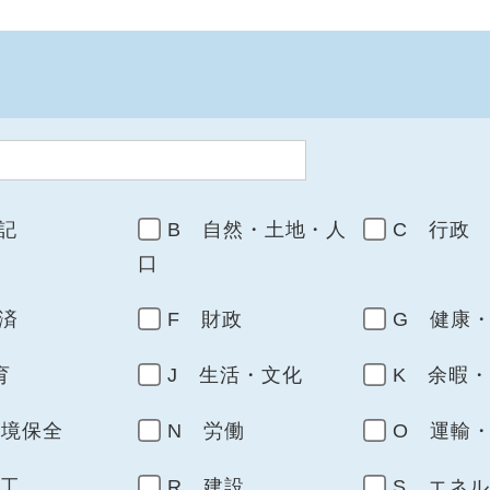
記
B 自然・土地・人
C 行政
口
済
F 財政
G 健康
育
J 生活・文化
K 余暇
環境保全
N 労働
O 運輸
商工
R 建設
S エネ