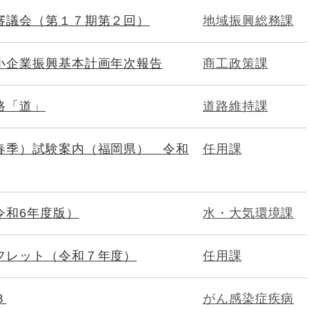
審議会（第１７期第２回）
地域振興総務課
小企業振興基本計画年次報告
商工政策課
路「道」
道路維持課
春季）試験案内（福岡県） 令和
任用課
令和6年度版）
水・大気環境課
フレット（令和７年度）
任用課
３
がん感染症疾病