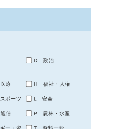
D 政治
・医療
H 福祉・人権
・スポーツ
L 安全
・通信
P 農林・水産
ルギー・資
T 資料一般