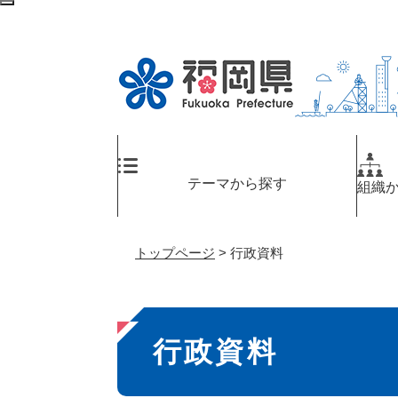
ペ
メ
検
ー
ニ
索
ジ
ュ
エ
の
ー
リ
先
を
ア
頭
飛
へ
で
ば
す
し
。
て
テーマから探す
組織
本
文
へ
トップページ
>
行政資料
本
行政資料
文