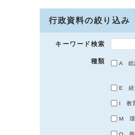
行政資料の絞り込み
キーワード検索
種類
A 総
E 経
I 教
M 
Q 