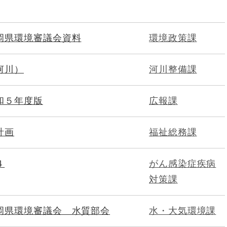
岡県環境審議会資料
環境政策課
河川）
河川整備課
和５年度版
広報課
計画
福祉総務課
４
がん感染症疾病
対策課
岡県環境審議会 水質部会
水・大気環境課