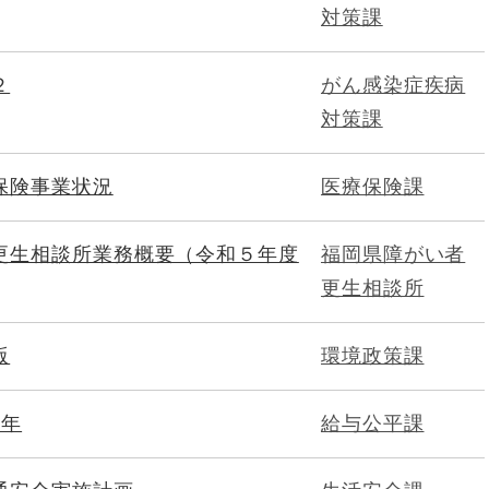
対策課
２
がん感染症疾病
対策課
保険事業状況
医療保険課
更生相談所業務概要（令和５年度
福岡県障がい者
更生相談所
版
環境政策課
6年
給与公平課