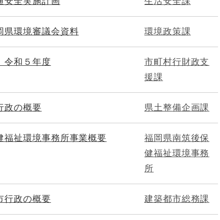
通安全実施計画
生活安全課
岡県環境審議会資料
環境政策課
 令和５年度
市町村行財政支
援課
行政の概要
県土整備企画課
健福祉環境事務所事業概要
福岡県南筑後保
健福祉環境事務
所
市行政の概要
建築都市総務課