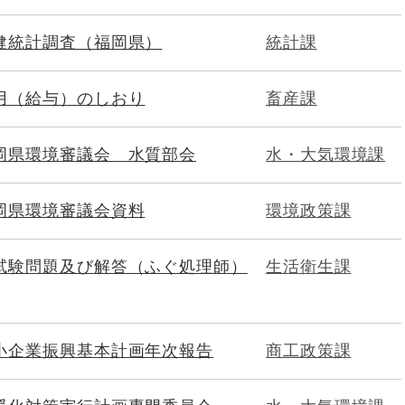
健統計調査（福岡県）
統計課
用（給与）のしおり
畜産課
岡県環境審議会 水質部会
水・大気環境課
岡県環境審議会資料
環境政策課
試験問題及び解答（ふぐ処理師）
生活衛生課
小企業振興基本計画年次報告
商工政策課