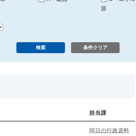
源
担当課
同日の行政資料