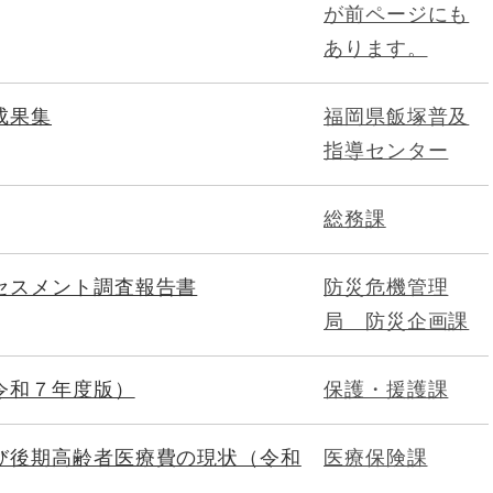
が前ページにも
あります。
成果集
福岡県飯塚普及
指導センター
総務課
セスメント調査報告書
防災危機管理
局 防災企画課
令和７年度版）
保護・援護課
び後期高齢者医療費の現状（令和
医療保険課