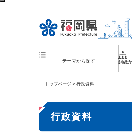
ペ
メ
検
ー
ニ
索
ジ
ュ
エ
の
ー
リ
先
を
ア
頭
飛
へ
で
ば
す
し
。
て
テーマから探す
組織
本
文
へ
トップページ
>
行政資料
本
行政資料
文