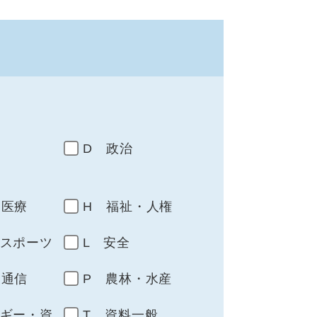
D 政治
・医療
H 福祉・人権
・スポーツ
L 安全
・通信
P 農林・水産
ルギー・資
T 資料一般