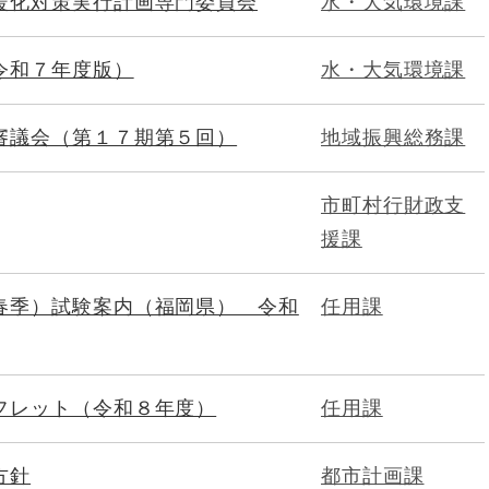
暖化対策実行計画専門委員会
水・大気環境課
令和７年度版）
水・大気環境課
審議会（第１７期第５回）
地域振興総務課
市町村行財政支
援課
春季）試験案内（福岡県） 令和
任用課
フレット（令和８年度）
任用課
方針
都市計画課