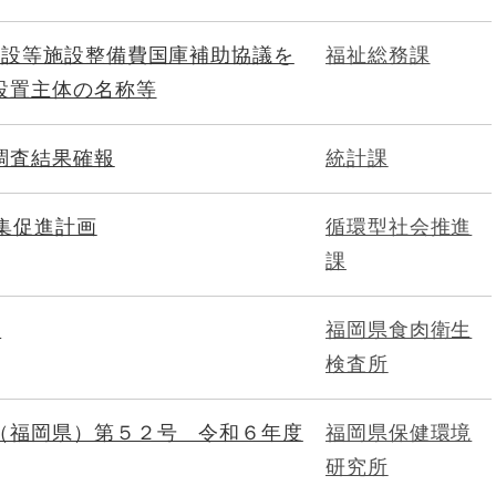
施設等施設整備費国庫補助協議を
福祉総務課
設置主体の名称等
調査結果確報
統計課
集促進計画
循環型社会推進
課
要
福岡県食肉衛生
検査所
（福岡県）第５２号 令和６年度
福岡県保健環境
研究所