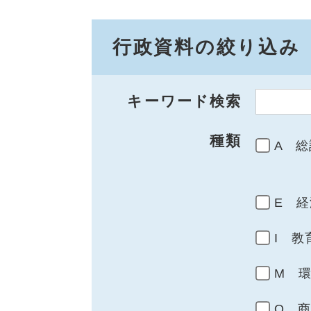
行政資料の絞り込み
キーワード検索
種類
A 総
E 経
I 教
M 
Q 