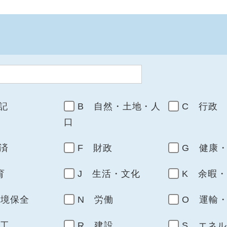
記
B 自然・土地・人
C 行政
口
済
F 財政
G 健康
育
J 生活・文化
K 余暇
環境保全
N 労働
O 運輸
商工
R 建設
S エネ