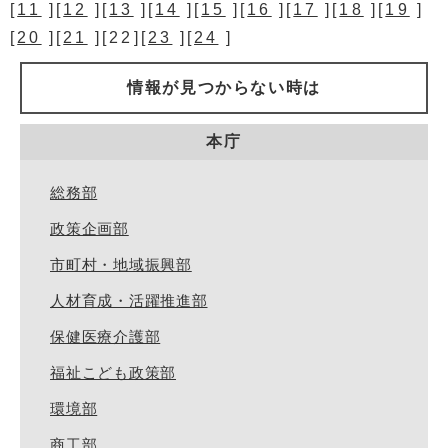
[
11
][
12
][
13
][
14
][
15
][
16
][
17
][
18
][
19
]
[
20
][
21
][22][
23
][
24
]
情報が見つからない時は
本庁
総務部
政策企画部
市町村・地域振興部
人材育成・活躍推進部
保健医療介護部
福祉こども政策部
環境部
商工部