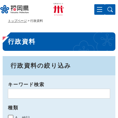
ペ
メ
ー
ニ
ジ
ュ
の
ー
トップページ
>
行政資料
先
を
頭
飛
本
で
ば
行政資料
す
し
文
。
て
本
文
へ
行政資料の絞り込み
キーワード検索
種類
A 総記