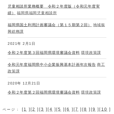
児童相談所業務概要 令和２年度版（令和元年度実
績）
福岡県福岡児童相談所
福岡県国土利用計画審議会（第１５期第２回）
地域振
興総務課
2021年
2月1日
令和２年度第３回福岡県環境審議会資料
環境政策課
令和元年度福岡県中小企業振興基本計画年次報告
商工
政策課
2020年
12月21日
令和２年度第２回福岡県環境審議会資料
環境政策課
[
1
][
2
][
3
][
4
][
5
][
6
][
7
][
8
][
9
][
10
]
ページ：