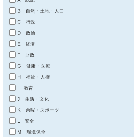
B 自然・土地・人口
C 行政
D 政治
E 経済
F 財政
G 健康・医療
H 福祉・人権
I 教育
J 生活・文化
K 余暇・スポーツ
L 安全
M 環境保全