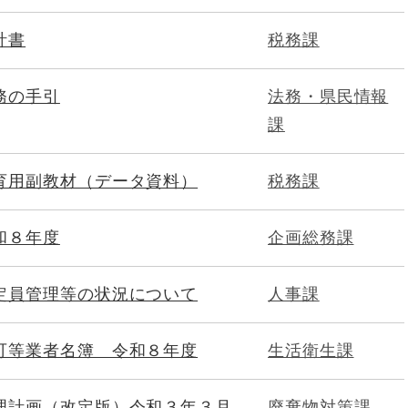
計書
税務課
務の手引
法務・県民情報
課
育用副教材（データ資料）
税務課
和８年度
企画総務課
定員管理等の状況について
人事課
可等業者名簿 令和８年度
生活衛生課
理計画（改定版）令和３年３月
廃棄物対策課