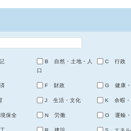
記
B 自然・土地・人
C 行政
口
済
F 財政
G 健康
育
J 生活・文化
K 余暇
環境保全
N 労働
O 運輸
商工
R 建設
S エネ