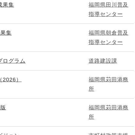
成果集
福岡県田川普及
指導センター
成果集
福岡県朝倉普及
指導センター
プログラム
道路建設課
2026）
福岡県苅田港務
所
年版
福岡県苅田港務
所