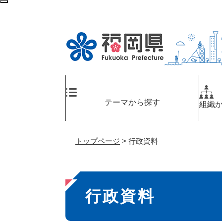
ペ
メ
検
ー
ニ
索
ジ
ュ
エ
の
ー
リ
先
を
ア
頭
飛
へ
で
ば
す
し
。
て
テーマから探す
組織
本
文
へ
トップページ
>
行政資料
本
行政資料
文