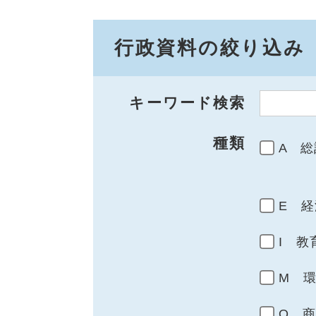
行政資料の絞り込み
キーワード検索
種類
A 総
E 経
I 教
M 
Q 