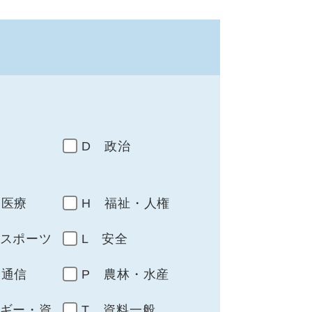
D 政治
・医療
H 福祉・人権
・スポーツ
L 安全
・通信
P 農林・水産
ルギー・資
T 資料一般