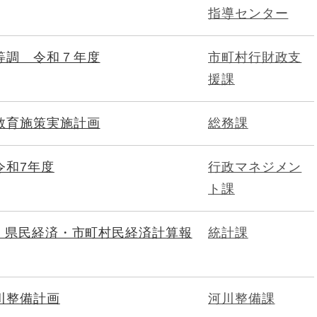
指導センター
等調 令和７年度
市町村行財政支
援課
教育施策実施計画
総務課
令和7年度
行政マネジメン
ト課
度 県民経済・市町村民経済計算報
統計課
川整備計画
河川整備課