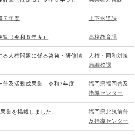
和７年度
上下水道課
要覧（令和８年度）
高校教育課
する人権問題に係る啓発・研修情
人権・同和対策
局調整課
ー普及活動成果集 令和7年度
福岡県福岡普及
指導センター
成果集を掲載しました。
福岡県北筑前普
及指導センター