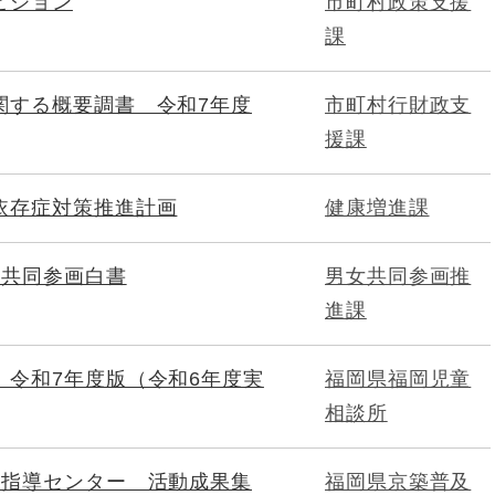
ビジョン
市町村政策支援
課
関する概要調書 令和7年度
市町村行財政支
援課
依存症対策推進計画
健康増進課
女共同参画白書
男女共同参画推
進課
 令和7年度版（令和6年度実
福岡県福岡児童
相談所
及指導センター 活動成果集
福岡県京築普及