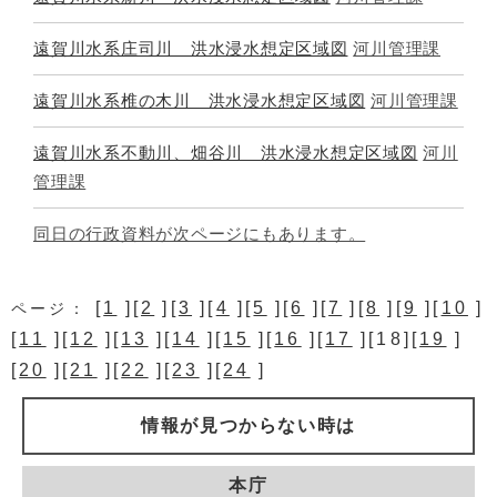
遠賀川水系庄司川 洪水浸水想定区域図
河川管理課
遠賀川水系椎の木川 洪水浸水想定区域図
河川管理課
遠賀川水系不動川、畑谷川 洪水浸水想定区域図
河川
管理課
同日の行政資料が次ページにもあります。
[
1
][
2
][
3
][
4
][
5
][
6
][
7
][
8
][
9
][
10
]
ページ：
[
11
][
12
][
13
][
14
][
15
][
16
][
17
][18][
19
]
[
20
][
21
][
22
][
23
][
24
]
情報が見つからない時は
本庁