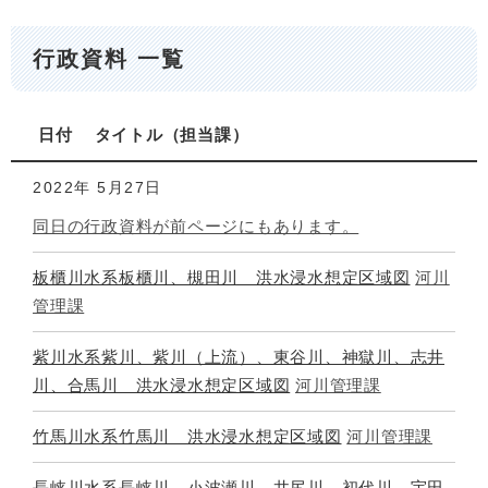
行政資料 一覧
日付
タイトル
担当課
2022年
5月27日
同日の行政資料が前ページにもあります。
板櫃川水系板櫃川、槻田川 洪水浸水想定区域図
河川
管理課
紫川水系紫川、紫川（上流）、東谷川、神獄川、志井
川、合馬川 洪水浸水想定区域図
河川管理課
竹馬川水系竹馬川 洪水浸水想定区域図
河川管理課
長峡川水系長峡川、小波瀬川、井尻川、初代川、宇田