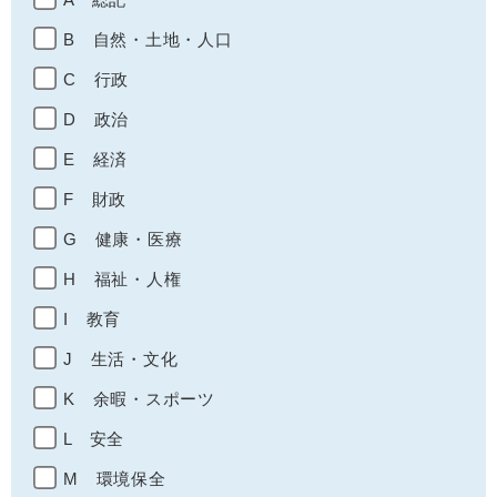
B 自然・土地・人口
C 行政
D 政治
E 経済
F 財政
G 健康・医療
H 福祉・人権
I 教育
J 生活・文化
K 余暇・スポーツ
L 安全
M 環境保全