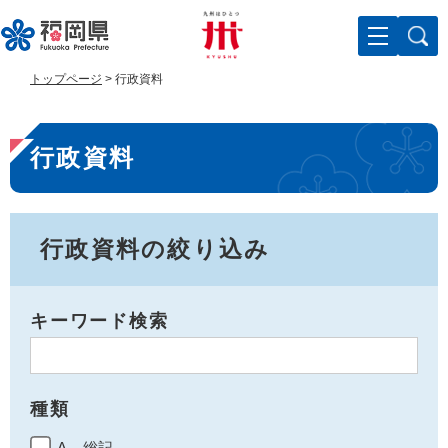
ペ
メ
ー
ニ
ジ
ュ
の
ー
トップページ
>
行政資料
先
を
頭
飛
本
で
ば
行政資料
す
し
文
。
て
本
文
へ
行政資料の絞り込み
キーワード検索
種類
A 総記