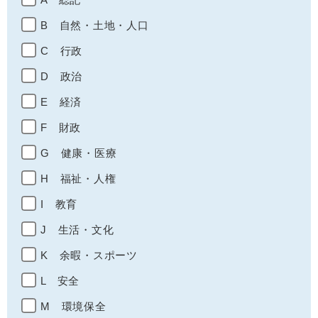
B 自然・土地・人口
C 行政
D 政治
E 経済
F 財政
G 健康・医療
H 福祉・人権
I 教育
J 生活・文化
K 余暇・スポーツ
L 安全
M 環境保全