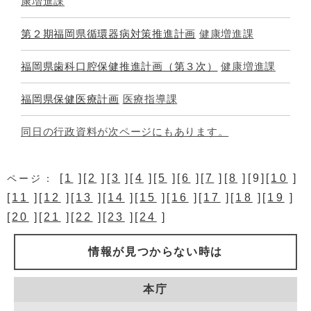
康増進課
第２期福岡県循環器病対策推進計画
健康増進課
福岡県歯科口腔保健推進計画（第３次）
健康増進課
福岡県保健医療計画
医療指導課
同日の行政資料が次ページにもあります。
[
1
][
2
][
3
][
4
][
5
][
6
][
7
][
8
][9][
10
]
ページ：
[
11
][
12
][
13
][
14
][
15
][
16
][
17
][
18
][
19
]
[
20
][
21
][
22
][
23
][
24
]
情報が見つからない時は
本庁