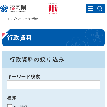
ペ
メ
ー
ニ
ジ
ュ
の
ー
トップページ
>
行政資料
先
を
頭
飛
本
で
ば
行政資料
す
し
文
。
て
本
文
へ
行政資料の絞り込み
キーワード検索
種類
A 総記