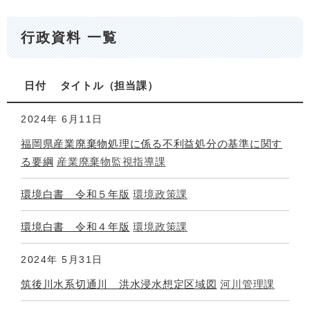
行政資料 一覧
日付
タイトル
担当課
2024年
6月11日
福岡県産業廃棄物処理に係る不利益処分の基準に関す
る要綱
産業廃棄物監視指導課
環境白書 令和５年版
環境政策課
環境白書 令和４年版
環境政策課
2024年
5月31日
筑後川水系切通川 洪水浸水想定区域図
河川管理課