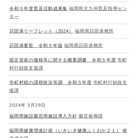
令和５年度普及活動成果集
福岡県北九州普及指導セン
ター
苅田港リーフレット（2024）
福岡県苅田港務所
苅田港要覧 令和５年版
福岡県苅田港務所
固定資産の価格等に関する概要調書 令和５年度
市町
村行財政支援課
市町村税の課税状況等調 令和５年度
市町村行財政支
援課
2024年
3月29日
福岡県施設園芸用施設導入方針
園芸振興課
福岡県健康増進計画（いきいき健康ふくおか２１）
健