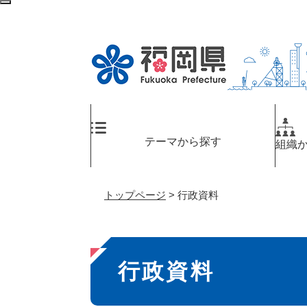
ペ
メ
検
ー
ニ
索
ジ
ュ
エ
の
ー
リ
先
を
ア
頭
飛
へ
で
ば
す
し
。
て
テーマから探す
組織
本
文
へ
トップページ
>
行政資料
本
行政資料
文