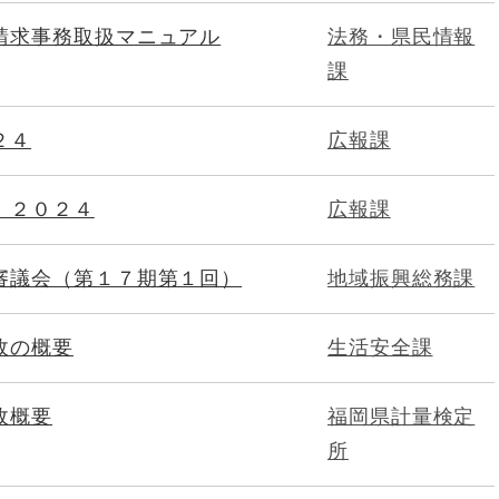
請求事務取扱マニュアル
法務・県民情報
課
２４
広報課
 ２０２４
広報課
審議会（第１７期第１回）
地域振興総務課
政の概要
生活安全課
政概要
福岡県計量検定
所