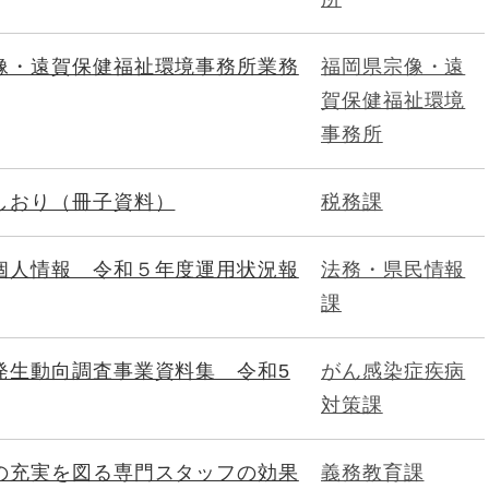
像・遠賀保健福祉環境事務所業務
福岡県宗像・遠
賀保健福祉環境
事務所
しおり（冊子資料）
税務課
個人情報 令和５年度運用状況報
法務・県民情報
課
発生動向調査事業資料集 令和5
がん感染症疾病
対策課
の充実を図る専門スタッフの効果
義務教育課