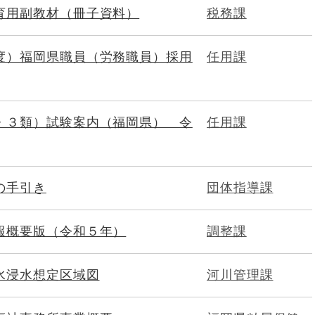
育用副教材（冊子資料）
税務課
度）福岡県職員（労務職員）採用
任用課
・３類）試験案内（福岡県） 令
任用課
の手引き
団体指導課
報概要版（令和５年）
調整課
水浸水想定区域図
河川管理課