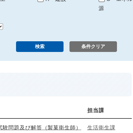
源
担当課
試験問題及び解答（製菓衛生師）
生活衛生課