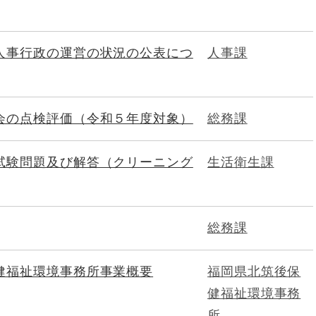
人事行政の運営の状況の公表につ
人事課
会の点検評価（令和５年度対象）
総務課
試験問題及び解答（クリーニング
生活衛生課
総務課
健福祉環境事務所事業概要
福岡県北筑後保
健福祉環境事務
所