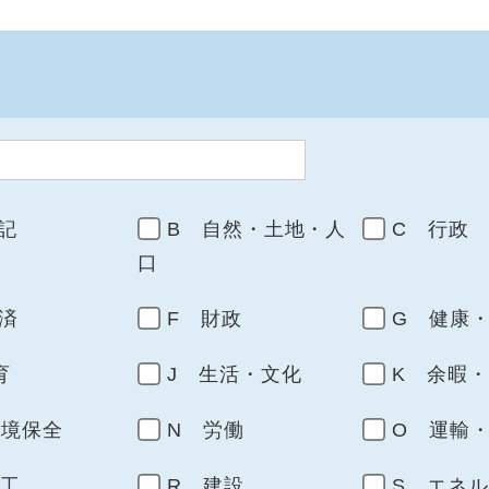
記
B 自然・土地・人
C 行政
口
済
F 財政
G 健康
育
J 生活・文化
K 余暇
環境保全
N 労働
O 運輸
商工
R 建設
S エネ