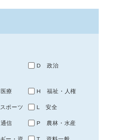
D 政治
・医療
H 福祉・人権
・スポーツ
L 安全
・通信
P 農林・水産
ルギー・資
T 資料一般