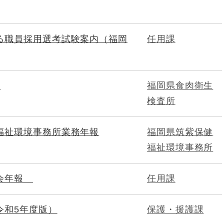
る職員採用選考試験案内（福岡
任用課
要
福岡県食肉衛生
検査所
福祉環境事務所業務年報
福岡県筑紫保健
福祉環境事務所
員会年報
任用課
令和5年度版）
保護・援護課