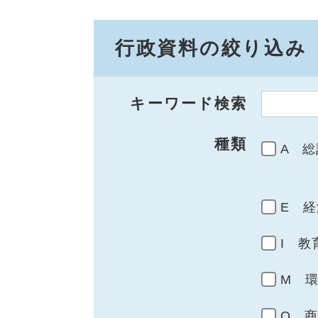
行政資料の絞り込み
キーワード検索
種類
A 総
E 経
I 教
M 
Q 