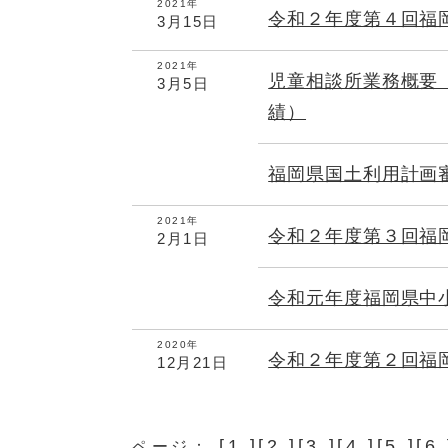
2021年
令和２年度第４回福
3月15日
2021年
児童相談所業務概要
3月5日
績）
福岡県国土利用計画
2021年
令和２年度第３回福
2月1日
令和元年度福岡県中
2020年
令和２年度第２回福
12月21日
[
1
][
2
][
3
][
4
][
5
][
6
ページ：