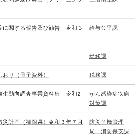
等に関する報告及び勧告 令和３
給与公平課
総務課
しおり（冊子資料）
税務課
発生動向調査事業資料集 令和2
がん感染症疾病
対策課
防災計画（福岡県）令和３年７月
防災危機管理
局 消防保安課