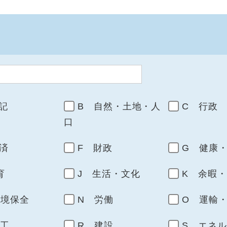
記
B 自然・土地・人
C 行政
口
済
F 財政
G 健康
育
J 生活・文化
K 余暇
環境保全
N 労働
O 運輸
商工
R 建設
S エネ