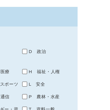
D 政治
・医療
H 福祉・人権
・スポーツ
L 安全
・通信
P 農林・水産
ルギー・資
T 資料一般