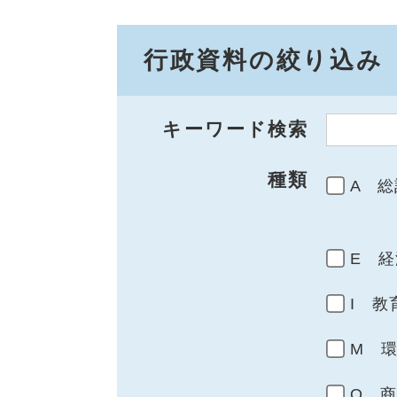
行政資料の絞り込み
キーワード検索
種類
A 総
E 経
I 教
M 
Q 