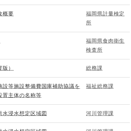
政概要
福岡県計量検定
所
要
福岡県食肉衛生
検査所
度版）
総務課
施設等施設整備費国庫補助協議を
福祉総務課
設置主体の名称等
洪水浸水想定区域図
河川管理課