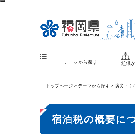
ペ
検
ー
索
ジ
エ
の
リ
先
ア
頭
へ
で
す
。
テーマから探す
組織
トップページ
>
テーマから探す
>
防災・く
本
宿泊税の概要に
文