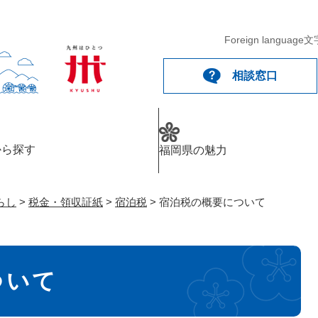
メニューを飛ばして本文へ
Foreign language
文
相談窓口
から探す
福岡県の魅力
らし
>
税金・領収証紙
>
宿泊税
>
宿泊税の概要について
ついて